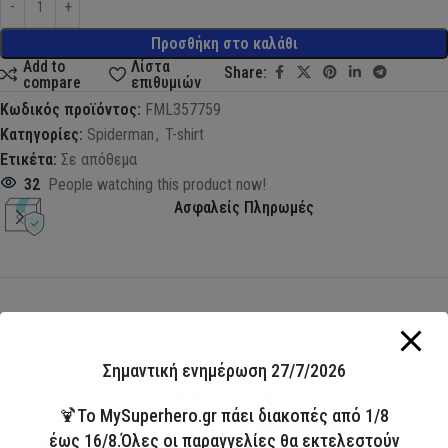
Προσθήκη στο καλάθι
Add to
Λίστα
Share:
compare
επιθυμιών
Κωδικός προϊόντος:
FML357759
Κατηγορίες:
Spiderman
,
T-shirt
Ετικέτα:
Σε απόθεμα
32
People watching this product now!
Ασφαλείς Πληρωμές
ΣΥΛΛΟΓΗ
Σημαντική ενημέρωση 27/7/2026
ΜΑΓΙΟ 2026
🍹Το MySuperhero.gr πάει διακοπές από 1/8
HOT
Άμεσα διαθέσιμο
έως 16/8.Όλες οι παραγγελίες θα εκτελεστούν