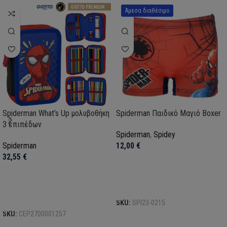
Άμεσα διαθέσιμο
Spiderman What’s Up μολυβοθήκη
Spiderman Παιδικό Μαγιό Boxer
3 επιπέδων
Spiderman
,
Spidey
Spiderman
12,00
€
32,55
€
Επιλογή
Προσθήκη στο καλάθι
SKU:
SPI23-0215
SKU:
CEP2700001257