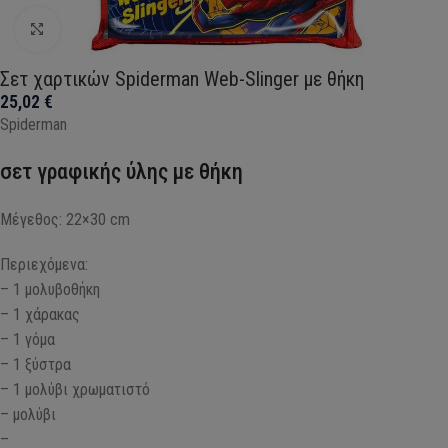
Click to enlarge
Σετ χαρτικών Spiderman Web-Slinger με θήκη
25,02
€
Spiderman
σετ γραφικής ύλης με θήκη
Μέγεθος: 22×30 cm
Περιεχόμενα:
– 1 μολυβοθήκη
– 1 χάρακας
– 1 γόμα
– 1 ξύστρα
– 1 μολύβι χρωματιστό
– μολύβι
–