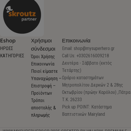
Eshop
Χρήσιμοι
Επικοινωνία
σύνδεσμοι
ΗΡΩΕΣ
Email:
shop@mysuperhero.gr
ΚΑΤΗΓΟΡΙΕΣ
Call Us: +0302616009218
Όροι Χρήσης
Δευτέρα - Σάββατο (εκτός
Επικοινωνία
Τετάρτης)
Ποιοί είμαστε
Ωράριο καταστημάτων
Υπαναχώρηση –
Μητροπολίτου Δερκών 2 & 28ης
Επιστροφή –
Οκτωβρίου (πρώην Καρόλου) ,Πάτρα
Προϊόντων
Τ.Κ. 26233
Τρόποι
Pick up POINT: Κατάστημα
αποστολής &
Βαπτιστικών Mairyland
πληρωμής