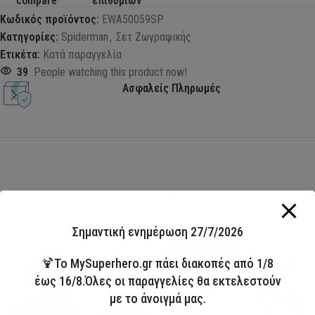
compare
επιθυμιών
Κωδικός προϊόντος:
EWA50059SP
Κατηγορίες:
Spiderman
,
Σετ Ζωγραφικής
Ετικέτα:
Κατά παραγγελία
39
People watching this product now!
Ασφαλείς Πληρωμές
ΣΥΛΛΟΓΗ
ΜΑΓΙΟ 2026
Σημαντική ενημέρωση 27/7/2026
HOT
Άμεσα διαθέσιμο
🍹Το MySuperhero.gr πάει διακοπές από 1/8
έως 16/8.Όλες οι παραγγελίες θα εκτελεστούν
με το άνοιγμά μας.