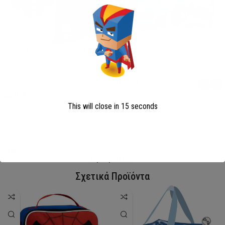
Disney Minnie Σετ Μαγιό &
Παιδικό Μαγιό Boxer Avengers
Σαρόνγκ
Avengers
Minnie
13,00
€
22,90
€
This will close in
15
seconds
Επιλογή
Επιλογή
SKU:
AVE23-0281
SKU:
FML358114
My Super Hero
Σχετικά Προϊόντα