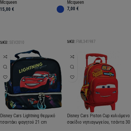
Mcqueen
Mcqueen
7,00
€
15,00
€
Προσθήκη στο καλάθι
Select options
SKU:
FML341987
SKU:
SEV2010
Disney Cars Lightning θερμικό
Disney Cars Piston Cup κυλιόμενο
τσαντάκι φαγητού 21 cm
σακίδιο νηπιαγωγείου, τσάντα 30
cm