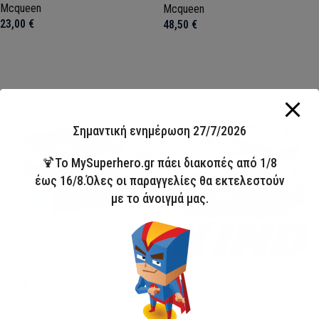
Mcqueen
Mcqueen
23,00
€
48,50
€
Προσθήκη στο καλάθι
Προσθήκη στο καλάθι
SKU:
GIM34136220
SKU:
GIM34146072
Σημαντική ενημέρωση 27/7/2026
🍹Το MySuperhero.gr πάει διακοπές από 1/8
έως 16/8.Όλες οι παραγγελίες θα εκτελεστούν
με το άνοιγμά μας.
Αστείο πλαστικό κουτί σάντουιτς
Disney Cars Lets Race
Mcqueen
Βελούδινη μαξιλαροθήκη Disney
5,23
€
Cars Kind 40×40 cm
Mcqueen