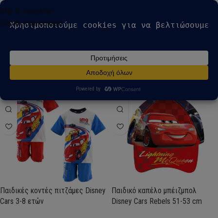
modal-check
Skip to navigation
Skip to main content
Αρχική σελίδα
Βλέπετε 1–12 από 68
Disney Cars Mc queen
αποτελέσματα
Show sidebar
Άμεσα διαθέσιμο
Άμεσα διαθέσιμο
Παιδικές κοντές πιτζάμες Disney
Παιδικό καπέλο μπέιζμπολ
Cars 3-8 ετών
Disney Cars Rebels 51-53 cm