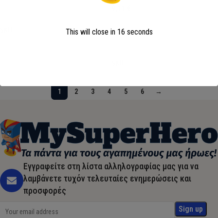
9,11
€
Προσθήκη στο καλάθι
SKU:
STF51574
This will close in
16
seconds
Προσθήκη στο καλάθι
SKU:
CBX231201CAR
1
2
3
4
5
6
→
Εγγραφείτε στη λίστα αλληλογραφίας μας για να
λαμβάνετε τυχόν τελευταίες ενημερώσεις και
προσφορές