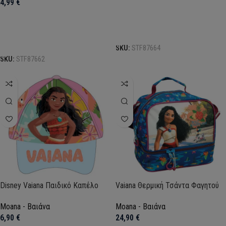
4,99
€
Προσθήκη στο καλάθι
Προσθήκη στο καλάθι
SKU:
STF87664
SKU:
STF87662
Disney Vaiana Παιδικό Καπέλο
Vaiana Θερμική Τσάντα Φαγητού
Moana - Βαιάνα
Moana - Βαιάνα
6,90
€
24,90
€