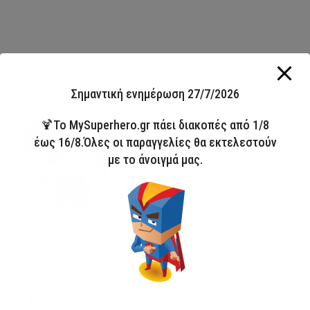
Προσθήκη στο καλάθι
Προσθήκη στο καλάθι
SKU:
FML356011
SKU:
GIM33157220
Σημαντική ενημέρωση 27/7/2026
🍹Το MySuperhero.gr πάει διακοπές από 1/8
έως 16/8.Όλες οι παραγγελίες θα εκτελεστούν
με το άνοιγμά μας.
Σετ φαγητού Disney Vaiana
Lagoon, σετ από μικροπλαστικό
με κούπα 350 ml
Moana - Βαιάνα
11,90
€