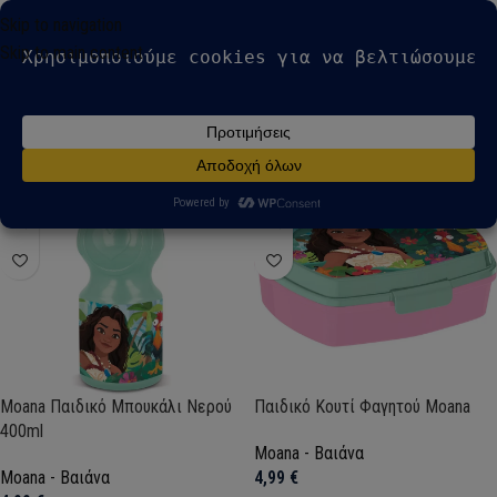
modal-check
Skip to navigation
Skip to main content
Αρχική σελίδα
Moana - Βαιάνα
Προβάλλονται όλα - 9 αποτελέσματα
Show sidebar
Άμεσα διαθέσιμο
Άμεσα διαθέσιμο
Moana Παιδικό Μπουκάλι Νερού
Παιδικό Κουτί Φαγητού Moana
400ml
Moana - Βαιάνα
Moana - Βαιάνα
4,99
€