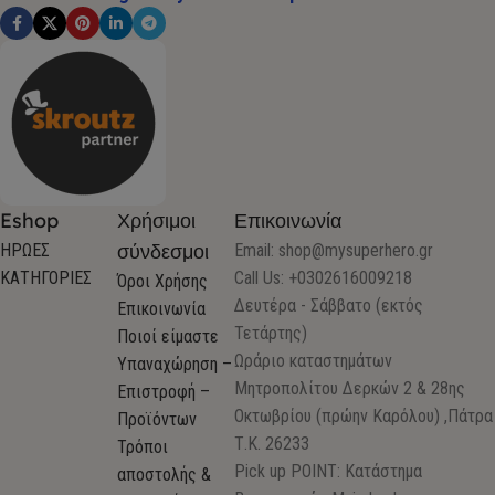
Eshop
Χρήσιμοι
Επικοινωνία
σύνδεσμοι
ΗΡΩΕΣ
Email:
shop@mysuperhero.gr
ΚΑΤΗΓΟΡΙΕΣ
Call Us: +0302616009218
Όροι Χρήσης
Δευτέρα - Σάββατο (εκτός
Επικοινωνία
Τετάρτης)
Ποιοί είμαστε
Ωράριο καταστημάτων
Υπαναχώρηση –
Μητροπολίτου Δερκών 2 & 28ης
Επιστροφή –
Οκτωβρίου (πρώην Καρόλου) ,Πάτρα
Προϊόντων
Τ.Κ. 26233
Τρόποι
Pick up POINT: Κατάστημα
αποστολής &