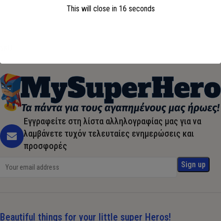
This will close in
15
seconds
Προσθήκη στο καλάθι
SKU:
JVL22265
Εγγραφείτε στη λίστα αλληλογραφίας μας για να
λαμβάνετε τυχόν τελευταίες ενημερώσεις και
προσφορές
Beautiful things for your little super Heros!