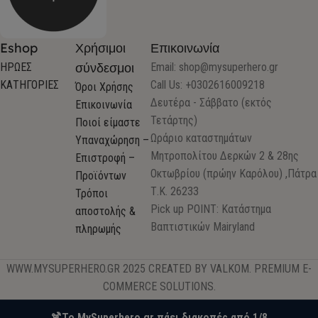
Eshop
Χρήσιμοι
Επικοινωνία
σύνδεσμοι
ΗΡΩΕΣ
Email:
shop@mysuperhero.gr
ΚΑΤΗΓΟΡΙΕΣ
Call Us: +0302616009218
Όροι Χρήσης
Δευτέρα - Σάββατο (εκτός
Επικοινωνία
Τετάρτης)
Ποιοί είμαστε
Ωράριο καταστημάτων
Υπαναχώρηση –
Μητροπολίτου Δερκών 2 & 28ης
Επιστροφή –
Οκτωβρίου (πρώην Καρόλου) ,Πάτρα
Προϊόντων
Τ.Κ. 26233
Τρόποι
Pick up POINT: Κατάστημα
αποστολής &
Βαπτιστικών Mairyland
πληρωμής
WWW.MYSUPERHERO.GR 2025 CREATED BY VALKOM. PREMIUM E-
COMMERCE SOLUTIONS.
🍹Το MySuperhero.gr πάει διακοπές από 1/8