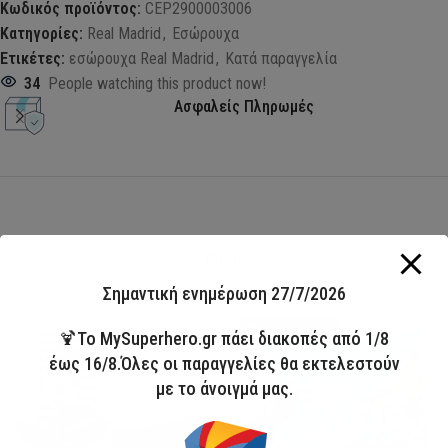
Κωδικός προϊόντος:
CEP2900003006
Κατηγορίες:
Real Madrid
,
Εσώρουχα
Ετικέτες:
εσώρουχα Real Madrid
,
Κατά παραγγελία
34
People watching this product now!
Ασφαλείς Πληρωμές
ΣΥΛΛΟΓΗ
ΜΑΓΙΟ 2026
Σημαντική ενημέρωση 27/7/2026
HOT
Άμεσα διαθέσιμο
🍹Το MySuperhero.gr πάει διακοπές από 1/8
έως 16/8.Όλες οι παραγγελίες θα εκτελεστούν
με το άνοιγμά μας.