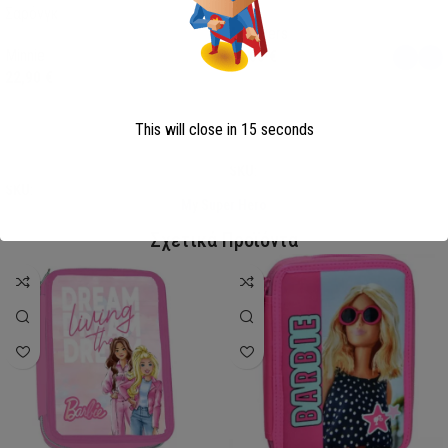
Σαρόνγκ
Avengers
Minnie
13,00
€
22,90
€
This will close in
15
seconds
Επιλογή
Επιλογή
SKU:
AVE23-0281
SKU:
FML358114
My Super Hero
Σχετικά Προϊόντα