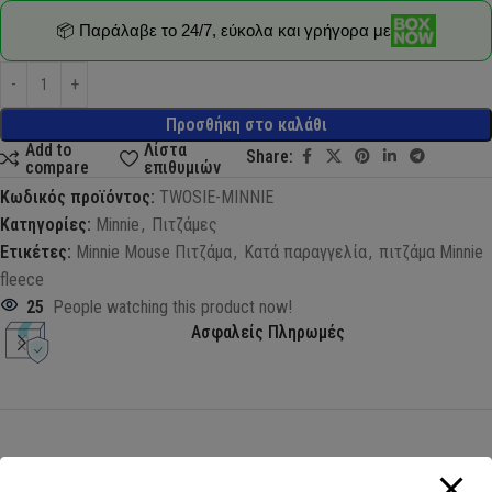
📦 Παράλαβε το 24/7, εύκολα και γρήγορα με
Προσθήκη στο καλάθι
Add to
Λίστα
Share:
compare
επιθυμιών
Κωδικός προϊόντος:
TWOSIE-MINNIE
Κατηγορίες:
Minnie
,
Πιτζάμες
Ετικέτες:
Minnie Mouse Πιτζάμα
,
Κατά παραγγελία
,
πιτζάμα Minnie
fleece
25
People watching this product now!
Ασφαλείς Πληρωμές