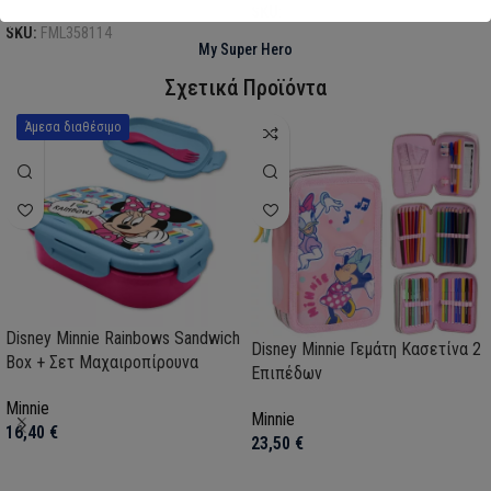
SKU:
AVE23-0281
SKU:
FML358114
My Super Hero
Σχετικά Προϊόντα
Άμεσα διαθέσιμο
Disney Minnie Rainbows Sandwich
Disney Minnie Γεμάτη Κασετίνα 2
Box + Σετ Μαχαιροπίρουνα
Επιπέδων
Minnie
Minnie
16,40
€
23,50
€