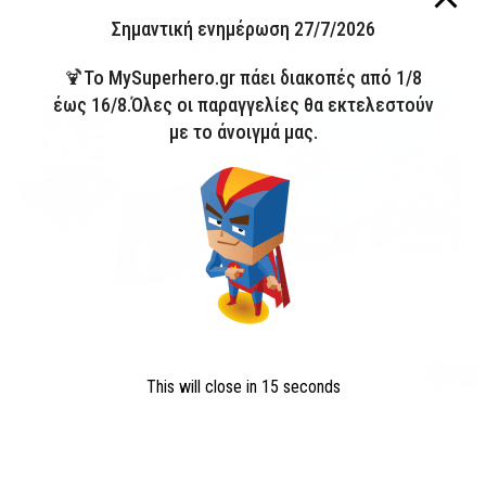
ΣΥΛΛΟΓΗ
Σημαντική ενημέρωση 27/7/2026
ΜΑΓΙΟ 2026
🍹Το MySuperhero.gr πάει διακοπές από 1/8
HOT
Άμεσα διαθέσιμο
έως 16/8.Όλες οι παραγγελίες θα εκτελεστούν
με το άνοιγμά μας.
Disney Minnie Σετ Μαγιό &
Παιδικό Μαγιό Boxer Avengers
Σαρόνγκ
Avengers
Minnie
13,00
€
This will close in
15
seconds
22,90
€
Επιλογή
Επιλογή