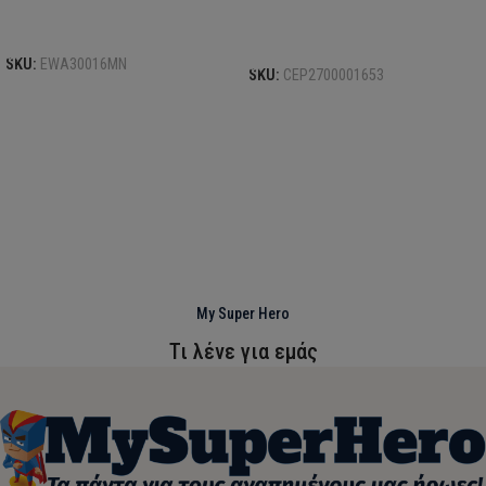
Προσθήκη στο καλάθι
Προσθήκη στο καλάθι
SKU:
EWA30016MN
SKU:
CEP2700001653
My Super Hero
Τι λένε για εμάς