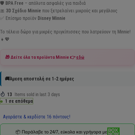
🛡️
BPA Free
– απόλυτα ασφαλές για παιδιά
🎀
3D Σχέδιο Minnie
που ξετρελαίνει μικρούς και μεγάλους
✅ Επίσημο προϊόν
Disney Minnie
Το τέλειο δώρο για μικρές πριγκίπισσες που λατρεύουν τη Minnie!
👧💖
🎁 Δείτε όλα τα προϊόντα
Minnie
👉
εδώ
🚚Άμεση αποστολή σε 1-2 ημέρες
13
Items sold in last 3 days
1 σε απόθεμα
Αγοράστε & κερδίστε 16 πόντους!
📦 Παράλαβε το 24/7, εύκολα και γρήγορα με