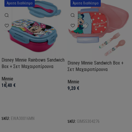
Άμεσα διαθέσιμο
Άμεσα διαθέσιμο
Disney Minnie Rainbows Sandwich
Disney Minnie Sandwich Box +
Box + Σετ Μαχαιροπίρουνα
Σετ Μαχαιροπίρουνα
Minnie
Minnie
16,40
€
9,20
€
Προσθήκη στο καλάθι
Προσθήκη στο καλάθι
SKU:
EWA30016MN
SKU:
GIM55304276