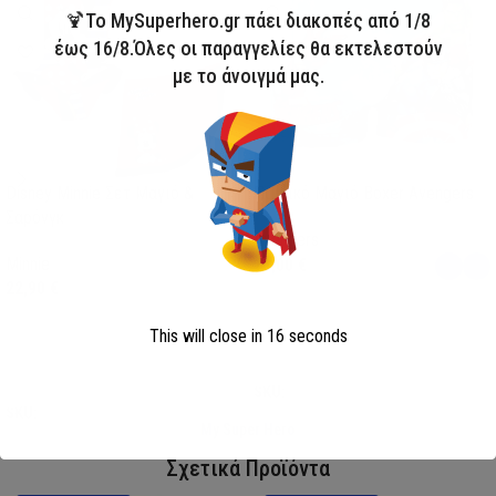
🍹Το MySuperhero.gr πάει διακοπές από 1/8
έως 16/8.Όλες οι παραγγελίες θα εκτελεστούν
με το άνοιγμά μας.
Disney Minnie Σετ Μαγιό &
Παιδικό Μαγιό Boxer Avengers
Σαρόνγκ
Avengers
Minnie
13,00
€
22,90
€
This will close in
15
seconds
Επιλογή
Επιλογή
SKU:
AVE23-0281
SKU:
FML358114
My Super Hero
Σχετικά Προϊόντα