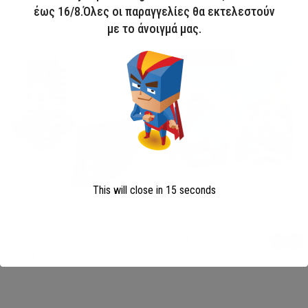
ΣΥΛΛΟΓΗ
έως 16/8.Όλες οι παραγγελίες θα εκτελεστούν
με το άνοιγμά μας.
ΜΑΓΙΟ 2026
HOT
Άμεσα διαθέσιμο
This will close in
15
seconds
Disney Minnie Σετ Μαγιό &
Παιδικό Μαγιό Boxer Avengers
Σαρόνγκ
Avengers
Minnie
13,00
€
22,90
€
Επιλογή