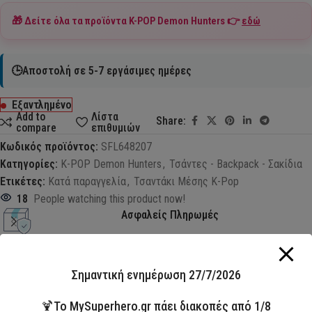
🎁 Δείτε όλα τα προϊόντα
K-POP Demon Hunters
👉
εδώ
🕒Αποστολή σε 5-7 εργάσιμες ημέρες
Εξαντλημένο
Add to
Λίστα
Share:
compare
επιθυμιών
Κωδικός προϊόντος:
SFL648207
Κατηγορίες:
K-POP Demon Hunters
,
Τσάντες - Backpack - Σακίδια
Ετικέτες:
Κατά παραγγελία
,
Τσαντάκι Μέσης K-Pop
18
People watching this product now!
Ασφαλείς Πληρωμές
Σημαντική ενημέρωση 27/7/2026
🍹Το MySuperhero.gr πάει διακοπές από 1/8