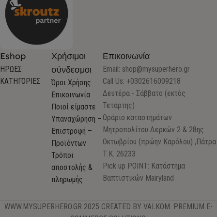
Eshop
Χρήσιμοι
Επικοινωνία
σύνδεσμοι
ΗΡΩΕΣ
Email:
shop@mysuperhero.gr
ΚΑΤΗΓΟΡΙΕΣ
Call Us: +0302616009218
Όροι Χρήσης
Δευτέρα - Σάββατο (εκτός
Επικοινωνία
Τετάρτης)
Ποιοί είμαστε
Ωράριο καταστημάτων
Υπαναχώρηση –
Μητροπολίτου Δερκών 2 & 28ης
Επιστροφή –
Οκτωβρίου (πρώην Καρόλου) ,Πάτρα
Προϊόντων
Τ.Κ. 26233
Τρόποι
Pick up POINT: Κατάστημα
αποστολής &
Βαπτιστικών Mairyland
πληρωμής
WWW.MYSUPERHERO.GR 2025 CREATED BY VALKOM. PREMIUM E-