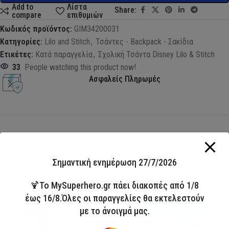
Add to
Λίστα
Share:
compare
επιθυμιών
Κωδικός προϊόντος:
GIM34200031
Κατηγορίες:
Lilo and Stitch
,
Τσάντες - Backpack - Σακίδια
Ετικέτες:
Κατά παραγγελία
,
Σχολική Τσάντα Disney Lilo & Stitch
33
People watching this product now!
Ασφαλείς Πληρωμές
ΣΥΛΛΟΓΗ
Σημαντική ενημέρωση 27/7/2026
ΜΑΓΙΟ 2026
🍹Το MySuperhero.gr πάει διακοπές από 1/8
HOT
Άμεσα διαθέσιμο
έως 16/8.Όλες οι παραγγελίες θα εκτελεστούν
με το άνοιγμά μας.