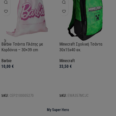
Barbie Τσάντα Πλάτης με
Minecraft Σχολική Τσάντα
Κορδόνια – 30×39 cm
30x15x40 εκ.
Barbie
Minecraft
10,00
€
33,50
€
Προσθήκη στο καλάθι
Προσθήκη στο καλάθι
SKU:
CEP2100005270
SKU:
EWA357MCJC
My Super Hero