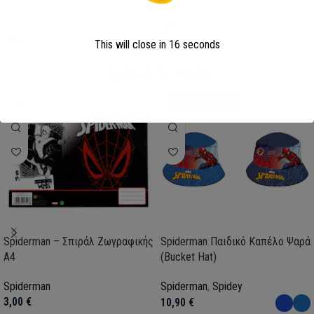
Επιλογή
Επιλογή
SKU:
AVE23-0281
SKU:
FML358114
This will close in
15
seconds
My Super Hero
Σχετικά Προϊόντα
Άμεσα διαθέσιμο
Spiderman – Σπιράλ Ζωγραφικής
Spiderman Παιδικό Καπέλο Ψαρά
Α4
(Bucket Hat)
Spiderman
Spiderman
,
Spidey
3,00
€
10,90
€