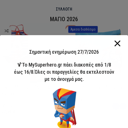
ΣΥΛΛΟΓΗ
ΜΑΓΙΟ 2026
HOT
Άμεσα διαθέσιμο
Σημαντική ενημέρωση 27/7/2026
🍹Το MySuperhero.gr πάει διακοπές από 1/8
έως 16/8.Όλες οι παραγγελίες θα εκτελεστούν
με το άνοιγμά μας.
Disney Minnie Σετ Μαγιό &
Παιδικό Μαγιό Boxer Avengers
Σαρόνγκ
Avengers
Minnie
13,00
€
22,90
€