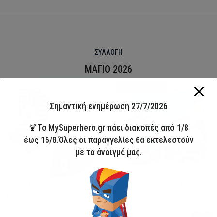
ΣΥΛΛΟΓΗ
ΜΑΓΙΟ 2026
HOT
Άμεσα διαθέσιμο
Σημαντική ενημέρωση 27/7/2026
🍹Το MySuperhero.gr πάει διακοπές από 1/8
έως 16/8.Όλες οι παραγγελίες θα εκτελεστούν
με το άνοιγμά μας.
Disney Minnie Σετ Μαγιό &
Παιδικό Μαγιό Boxer Avengers
Σαρόνγκ
Avengers
Minnie
13,00
€