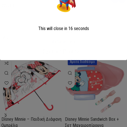
22,90
€
Επιλογή
Επιλογή
This will close in
16
seconds
SKU:
AVE23-0281
SKU:
FML358114
My Super Hero
Σχετικά Προϊόντα
Άμεσα διαθέσιμο
Disney Minnie – Παιδική Διάφανη
Disney Minnie Sandwich Box +
Ομπρέλα
Σετ Μαχαιροπίρουνα