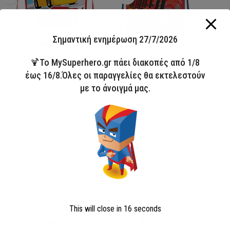
Σημαντική ενημέρωση 27/7/2026
Παιδική ποδιά Disney Cars
Lightning σετ 2 τεμαχίων
🍹Το MySuperhero.gr πάει διακοπές από 1/8
Παιδική ποδιά Disney Cars Cruz
Ramirez σετ 2 τεμαχίων
έως 16/8.Όλες οι παραγγελίες θα εκτελεστούν
Mcqueen
με το άνοιγμά μας.
11,00
€
Mcqueen
11,00
€
Προσθήκη στο καλάθι
Προσθήκη στο καλάθι
SKU:
BRM014299
SKU:
JFK038482
This will close in
15
seconds