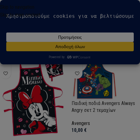
modal-check
Skip to navigation
Skip to main content
Αρχική σελίδα
Σετ Μαγειρικής
Βλέπετε 1–12 από 34 αποτελέσματα
Show sidebar
Παιδική ποδιά Avengers Always
Angry σετ 2 τεμαχίων
Avengers
10,00
€