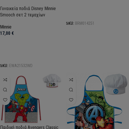
Γυναικεία ποδιά Disney Minnie
Προσθήκη στο καλάθι
Smooch σετ 2 τεμαχίων
SKU:
BRM014251
Minnie
17,00
€
Προσθήκη στο καλάθι
SKU:
EWA21532WD
Παιδική ποδιά Avengers Classic