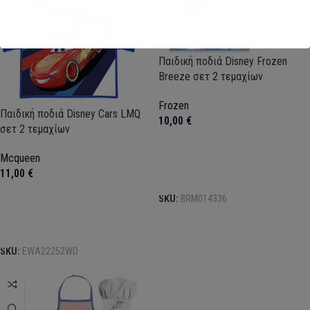
Παιδική ποδιά Disney Frozen
Breeze σετ 2 τεμαχίων
Frozen
Παιδική ποδιά Disney Cars LMQ
10,00
€
σετ 2 τεμαχίων
Mcqueen
11,00
€
Προσθήκη στο καλάθι
SKU:
BRM014336
Προσθήκη στο καλάθι
SKU:
EWA22252WD