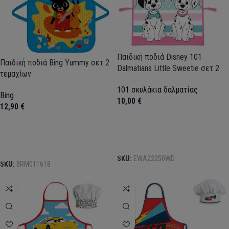
Παιδική ποδιά Disney 101
Παιδική ποδιά Bing Yummy σετ 2
Dalmatians Little Sweetie σετ 2
τεμαχίων
τεμαχίων
101 σκυλάκια δαλματίας
Bing
10,00
€
12,90
€
Προσθήκη στο καλάθι
Προσθήκη στο καλάθι
SKU:
EWA22250WD
SKU:
BRM011618