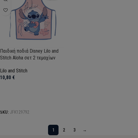
Παιδική ποδιά Disney Lilo and
Stitch Aloha σετ 2 τεμαχίων
Lilo and Stitch
10,80
€
Προσθήκη στο καλάθι
SKU:
JFK129792
1
2
3
→