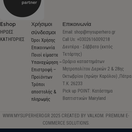
Eshop
Χρήσιμοι
Επικοινωνία
σύνδεσμοι
ΗΡΩΕΣ
Email:
shop@mysuperhero.gr
ΚΑΤΗΓΟΡΙΕΣ
Call Us: +0302616009218
Όροι Χρήσης
Δευτέρα - Σάββατο (εκτός
Επικοινωνία
Τετάρτης)
Ποιοί είμαστε
Ωράριο καταστημάτων
Υπαναχώρηση –
Μητροπολίτου Δερκών 2 & 28ης
Επιστροφή –
Οκτωβρίου (πρώην Καρόλου) ,Πάτρα
Προϊόντων
Τ.Κ. 26233
Τρόποι
Pick up POINT: Κατάστημα
αποστολής &
Βαπτιστικών Mairyland
πληρωμής
WWW.MYSUPERHERO.GR 2025 CREATED BY VALKOM. PREMIUM E-
COMMERCE SOLUTIONS.