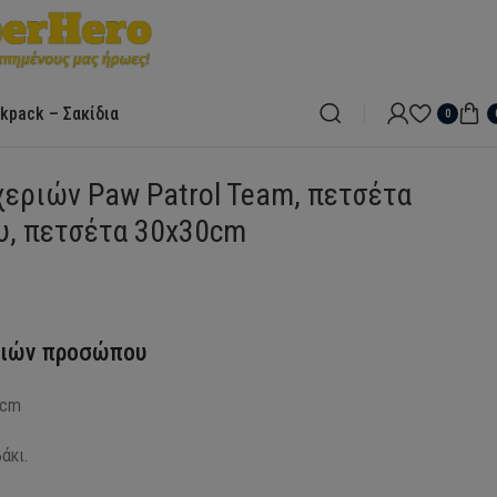
kpack – Σακίδια
0
30cm
χεριών Paw Patrol Team, πετσέτα
, πετσέτα 30x30cm
ριών προσώπου
 cm
άκι.