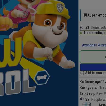
🚚Άμεση αποσ
23
Items sold
1 σε απόθεμα
Αγοράστε & κερ
Add to comp
Κωδικός προϊό
Κατηγορία:
Πετσ
Ετικέτες:
Paw P
35
People wa
Ασφ