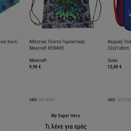
δικό Κουτί
Αθλητική Τσάντα Γυμναστικής
Θερμική Τσά
Minecraft BEWARE
22x21x8cm
Minecraft
Sonic
9,90
€
13,00
€
Προσθήκη στο καλάθι
Προσθήκη σ
SKU:
FKC46087
SKU:
CEP210
My Super Hero
Τι λένε για εμάς