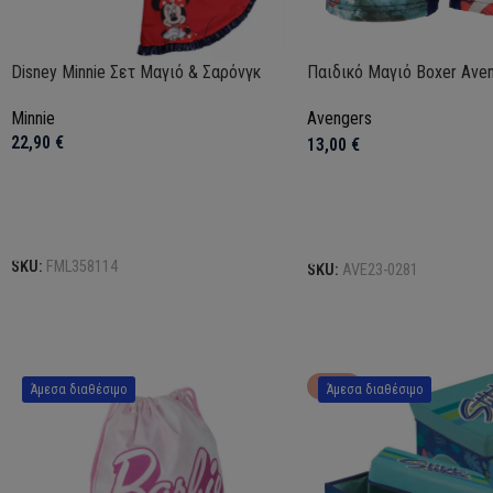
Disney Minnie Σετ Μαγιό & Σαρόνγκ
Παιδικό Μαγιό Boxer Ave
Minnie
Avengers
22,90
€
13,00
€
Επιλογή
Επιλογή
SKU:
FML358114
SKU:
AVE23-0281
HOT
Άμεσα διαθέσιμο
Άμεσα διαθέσιμο