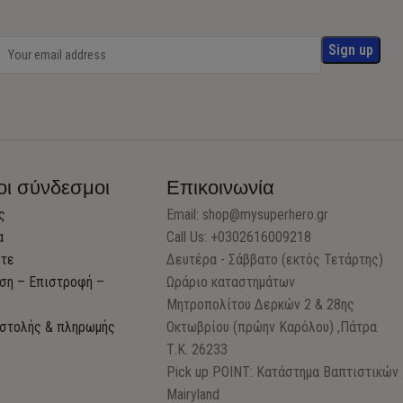
οι σύνδεσμοι
Επικοινωνία
ς
Email:
shop@mysuperhero.gr
α
Call Us: +0302616009218
στε
Δευτέρα - Σάββατο (εκτός Τετάρτης)
ση – Επιστροφή –
Ωράριο καταστημάτων
Μητροπολίτου Δερκών 2 & 28ης
στολής & πληρωμής
Οκτωβρίου (πρώην Καρόλου) ,Πάτρα
Τ.Κ. 26233
Pick up POINT: Κατάστημα Βαπτιστικών
Mairyland