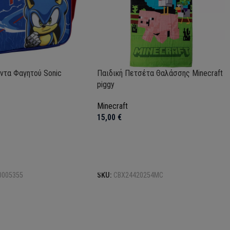
ντα Φαγητού Sonic
Παιδική Πετσέτα Θαλάσσης Minecraft
piggy
Minecraft
15,00
€
το καλάθι
Προσθήκη στο καλάθι
0005355
SKU:
CBX24420254MC