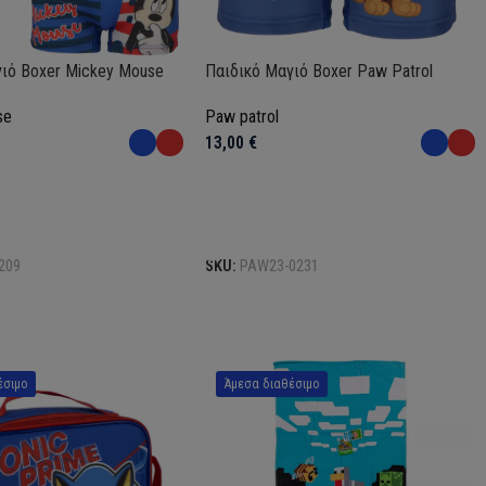
ιό Boxer Mickey Mouse
Παιδικό Μαγιό Boxer Paw Patrol
se
Paw patrol
13,00
€
Επιλογή
209
SKU:
PAW23-0231
έσιμο
Άμεσα διαθέσιμο