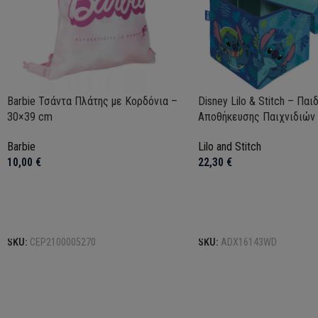
Barbie Τσάντα Πλάτης με Κορδόνια –
Disney Lilo & Stitch – Παι
30×39 cm
Αποθήκευσης Παιχνιδιών
Barbie
Lilo and Stitch
10,00
€
22,30
€
Προσθήκη στο καλάθι
Προσθήκη στο καλάθι
SKU:
CEP2100005270
SKU:
ADX16143WD