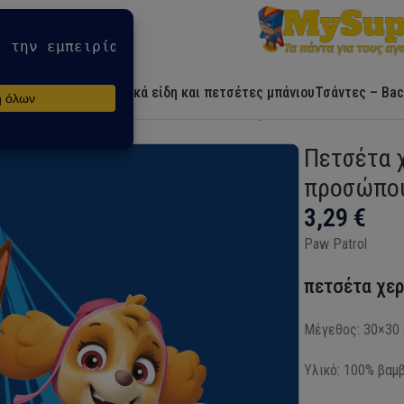
Αρχική
Ήρωες
Λευκά είδη και πετσέτες μπάνιου
Τσάντες – Bac
ετσέτα χεριών Paw Patrol Team, πετσέτα προσώπου, πετσέτα 30x
Πετσέτα 
προσώπου
3,29
€
Paw Patrol
πετσέτα χε
Μέγεθος: 30×30
Υλικό: 100% βαμβ