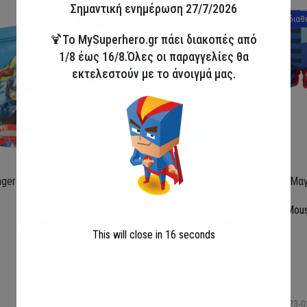
Σημαντική ενημέρωση 27/7/2026
Άμεσα διαθέσιμο
Άμεσα διαθ
🍹Το MySuperhero.gr πάει διακοπές από
1/8 έως 16/8.Όλες οι παραγγελίες θα
εκτελεστούν με το άνοιγμά μας.
ngers
Παιδικό Μαγιό Boxer Lilo & Stitch
Παιδικό Μαγ
Lilo and Stitch
Mickey Mou
13,00
€
13,00
€
This will close in
15
seconds
Επιλογή
Επιλογή
SKU:
LIL36-0370
SKU:
MIC23-0