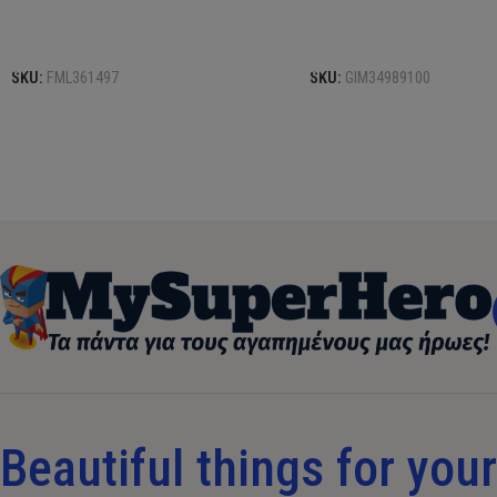
Προσθήκη στο καλάθι
Προσθήκη στο καλάθι
SKU:
FML361497
SKU:
GIM34989100
Beautiful things for your 