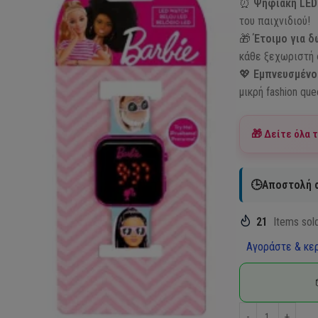
⏰
Ψηφιακή LED
του παιχνιδιού!
🎁
Έτοιμο για 
κάθε ξεχωριστή 
💖
Εμπνευσμένο 
μικρή fashion que
🎁 Δείτε όλα 
🕒Αποστολή σ
21
Items sold
Αγοράστε & κερ