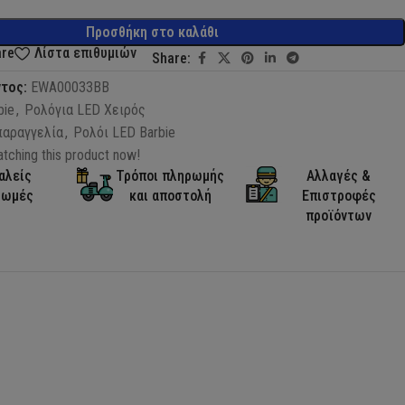
Προσθήκη στο καλάθι
are
Λίστα επιθυμιών
Share:
ντος:
EWA00033BB
bie
,
Ρολόγια LED Χειρός
παραγγελία
,
Ρολόι LED Barbie
tching this product now!
αλείς
Τρόποι πληρωμής
Αλλαγές &
ρωμές
και αποστολή
Επιστροφές
προϊόντων