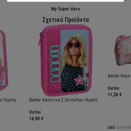
My Super Hero
Σχετικά Προϊόντα
Barbie Κασε
Barbie
11,20
€
α Γεμάτη
Barbie Κασετίνα 2 Επιπέδων Γεμάτη
Barbie
Προσθήκη σ
16,90
€
SKU:
GIM349