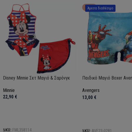
HOT
Άμεσα διαθέσιμο
Disney Minnie Σετ Μαγιό & Σαρόνγκ
Παιδικό Μαγιό Boxer Ave
Minnie
Avengers
22,90
€
13,00
€
Επιλογή
Επιλογή
SKU:
FML358114
SKU:
AVE23-0281