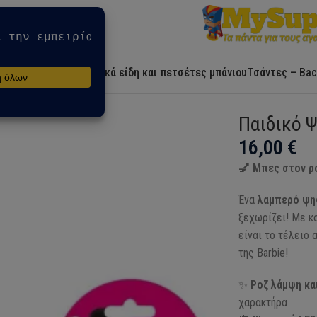
Αρχική
Ήρωες
Λευκά είδη και πετσέτες μπάνιου
Τσάντες – Bac
Παιδικό Ψ
16,00
€
💅 Μπες στον ρο
Ένα
λαμπερό ψηφ
ξεχωρίζει! Με κ
είναι το τέλειο 
της Barbie!
✨
Ροζ λάμψη κα
χαρακτήρα