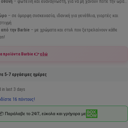
 οθόνη
– φωτεινή και ευανάγνωστη, για να μη χάνουν ποτέ την ώρα…
δώρο
– σε όμορφη συσκευασία, ιδανική για γενέθλια, γιορτές και
στιγμή
από την Barbie
– με χρώματα και στυλ που ξετρελαίνουν κάθε
en!
τα προϊόντα
Barbie
👉
εδώ
ε 5-7 εργάσιμες ημέρες
 in last 3 days
δίστε 16 πόντους!
📦 Παράλαβε το 24/7, εύκολα και γρήγορα με