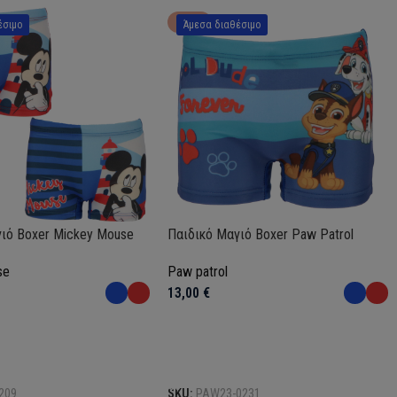
HOT
έσιμο
Άμεσα διαθέσιμο
ιό Boxer Mickey Mouse
Παιδικό Μαγιό Boxer Paw Patrol
se
Paw patrol
13,00
€
Επιλογή
209
SKU:
PAW23-0231