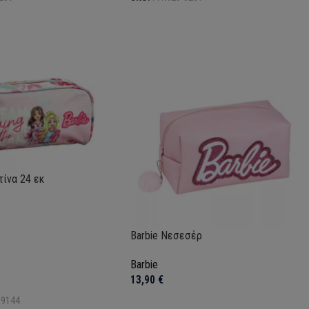
τίνα 24 εκ
Barbie Νεσεσέρ
Barbie
το καλάθι
13,90
€
89144