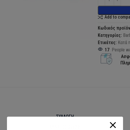
Add to comp
Κωδικός προϊό
Κατηγορίες:
Bar
Ετικέτες:
Κατά 
17
People wa
Ασφ
Πλη
ΣΥΛΛΟΓΗ
ΜΑΓΙΟ 2026