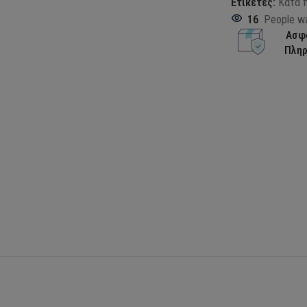
Ετικέτες:
Κατά 
16
People wa
Ασφ
Πλη