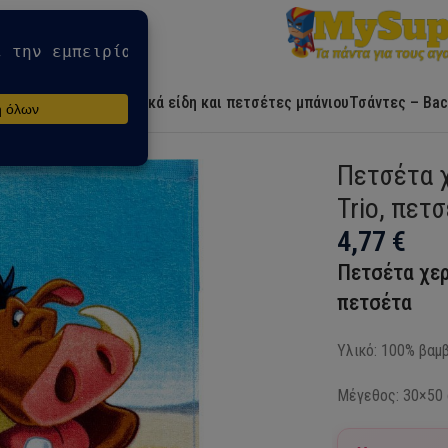
Αρχική
Ήρωες
Λευκά είδη και πετσέτες μπάνιου
Τσάντες – Bac
e Lands Trio, πετσέτα προσώπου, πετσέτα 30×50 cm
Πετσέτα χ
Trio, πε
4,77
€
Πετσέτα χερ
πετσέτα
Υλικό: 100% βαμβ
Μέγεθος: 30×50