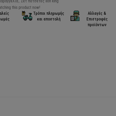
παραγγελία
,
Σετ πετσέτες lion king
tching this product now!
αλείς
Τρόποι πληρωμής
Αλλαγές &
ρωμές
και αποστολή
Επιστροφές
προϊόντων