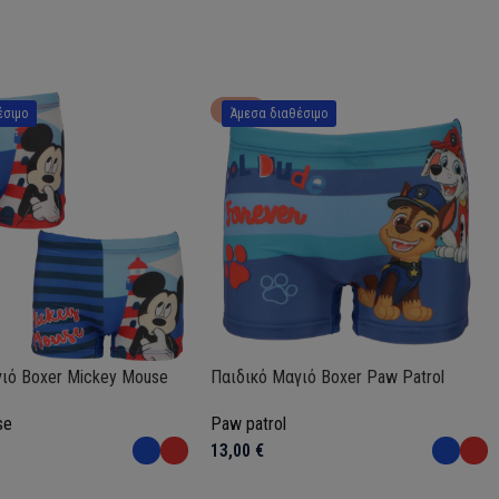
HOT
έσιμο
Άμεσα διαθέσιμο
ιό Boxer Mickey Mouse
Παιδικό Μαγιό Boxer Paw Patrol
se
Paw patrol
13,00
€