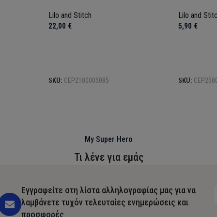
Lilo and Stitch
Lilo and Stit
22,00
€
5,90
€
Προσθήκη στο καλάθι
Προσθήκη σ
SKU:
CEP2100005085
SKU:
CEP250
My Super Hero
Τι λένε για εμάς
Εγγραφείτε στη λίστα αλληλογραφίας μας για να
λαμβάνετε τυχόν τελευταίες ενημερώσεις και
προσφορές