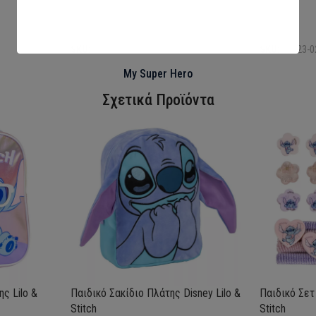
Επιλογή
Επιλογή
SKU:
LIL36-0370
SKU:
MIC23-0
My Super Hero
Σχετικά Προϊόντα
ς Lilo &
Παιδικό Σακίδιο Πλάτης Disney Lilo &
Παιδικό Σετ
Stitch
Stitch