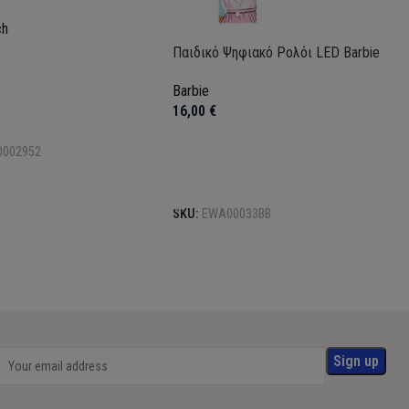
ch
Παιδικό Ψηφιακό Ρολόι LED Barbie
Barbie
16,00
€
το καλάθι
0002952
Προσθήκη στο καλάθι
SKU:
EWA00033BB