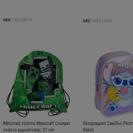
Επιλογή
Επιλογή
SKU:
FML358114
SKU:
AVE23-0281
Αθλητική τσάντα Minecraft Creeper
Ολογραφικό Σακίδιο Πλάτη
τσάντα γυμναστικής 37 cm
Stitch