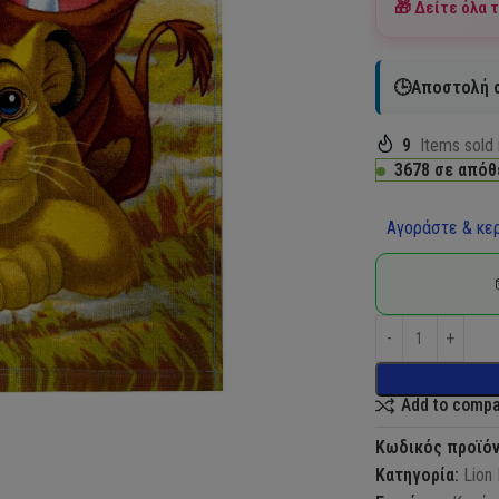
🎁 Δείτε όλα 
🕒Αποστολή σ
9
Items sold 
3678 σε απόθ
Αγοράστε & κερ
Add to comp
Κωδικός προϊό
Κατηγορία:
Lion 