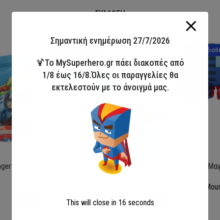
ΣΥΛΛΟΓΗ
ΜΑΓΙΟ 2026
Σημαντική ενημέρωση 27/7/2026
Άμεσα διαθέσιμο
Άμεσα διαθ
🍹Το MySuperhero.gr πάει διακοπές από
1/8 έως 16/8.Όλες οι παραγγελίες θα
εκτελεστούν με το άνοιγμά μας.
ngers
Παιδικό Μαγιό Boxer Lilo & Stitch
Παιδικό Μαγ
Lilo and Stitch
Mickey Mou
13,00
€
13,00
€
This will close in
15
seconds