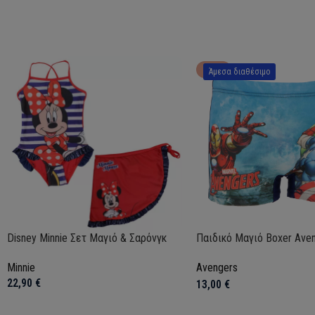
HOT
Άμεσα διαθέσιμο
Disney Minnie Σετ Μαγιό & Σαρόνγκ
Παιδικό Μαγιό Boxer Ave
Minnie
Avengers
22,90
€
13,00
€