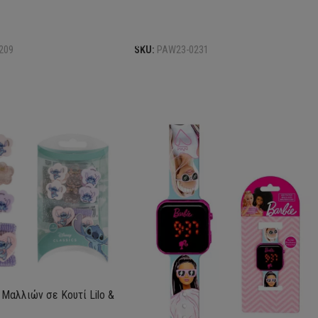
Επιλογή
209
SKU:
PAW23-0231
 Μαλλιών σε Κουτί Lilo &