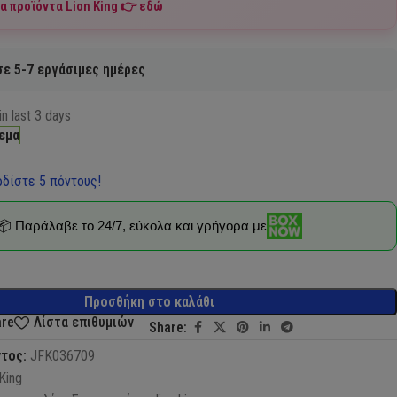
τα προϊόντα
Lion King
👉
εδώ
ε 5-7 εργάσιμες ημέρες
in last 3 days
εμα
δίστε 5 πόντους!
📦 Παράλαβε το 24/7, εύκολα και γρήγορα με
Προσθήκη στο καλάθι
are
Λίστα επιθυμιών
Share:
ντος:
JFK036709
King