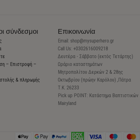
οι σύνδεσμοι
Επικοινωνία
ς
Email:
shop@mysuperhero.gr
α
Call Us: +0302616009218
στε
Δευτέρα - Σάββατο (εκτός Τετάρτης)
ση – Επιστροφή –
Ωράριο καταστημάτων
Μητροπολίτου Δερκών 2 & 28ης
στολής & πληρωμής
Οκτωβρίου (πρώην Καρόλου) ,Πάτρα
Τ.Κ. 26233
Pick up POINT: Κατάστημα Βαπτιστικών
Mairyland