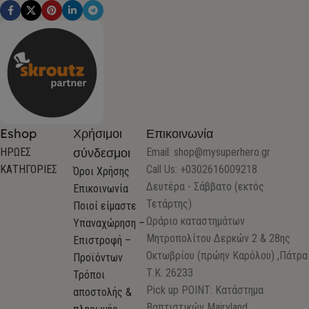
Eshop
Χρήσιμοι
Επικοινωνία
σύνδεσμοι
ΗΡΩΕΣ
Email:
shop@mysuperhero.gr
ΚΑΤΗΓΟΡΙΕΣ
Call Us: +0302616009218
Όροι Χρήσης
Δευτέρα - Σάββατο (εκτός
Επικοινωνία
Τετάρτης)
Ποιοί είμαστε
Ωράριο καταστημάτων
Υπαναχώρηση –
Μητροπολίτου Δερκών 2 & 28ης
Επιστροφή –
Οκτωβρίου (πρώην Καρόλου) ,Πάτρα
Προϊόντων
Τ.Κ. 26233
Τρόποι
Pick up POINT: Κατάστημα
αποστολής &
Βαπτιστικών Mairyland