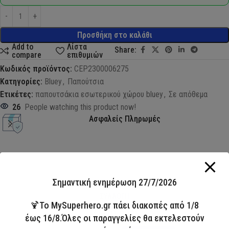
Προσθήκη στο καλάθι
Add to
Λίστα
Share:
compare
επιθυμιών
Κωδικός προϊόντος:
CEP2300006275
Κατηγορίες:
Bluey
,
Παπούτσια
Ετικέτες:
παπουτσάκια εσωτερικού χώρου bluey
,
Σε απόθεμα
26
People watching this product now!
Ασφαλείς Πληρωμές
Σημαντική ενημέρωση 27/7/2026
ΣΥΛΛΟΓΗ
🍹Το MySuperhero.gr πάει διακοπές από 1/8
ΜΑΓΙΟ 2026
έως 16/8.Όλες οι παραγγελίες θα εκτελεστούν