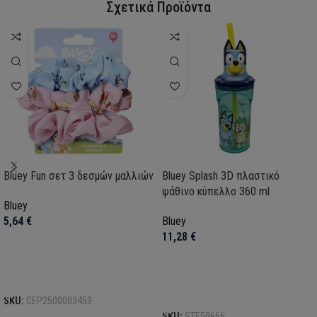
Σχετικά Προϊόντα
Bluey Fun σετ 3 δεσμών μαλλιών
Bluey Splash 3D πλαστικό
ψάθινο κύπελλο 360 ml
Bluey
5,64
€
Bluey
11,28
€
Προσθήκη στο καλάθι
Προσθήκη στο καλάθι
SKU:
CEP2500003453
SKU:
STF50666