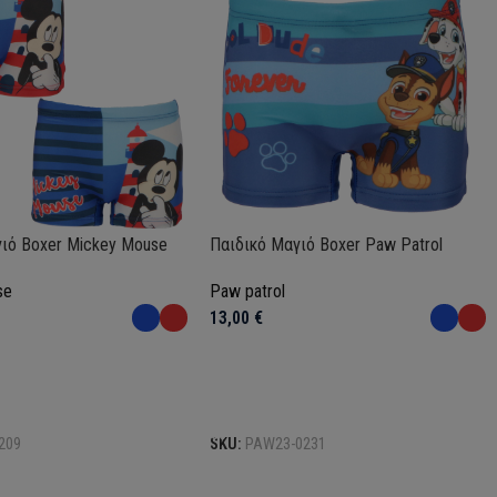
ιό Boxer Mickey Mouse
Παιδικό Μαγιό Boxer Paw Patrol
se
Paw patrol
13,00
€
Επιλογή
209
SKU:
PAW23-0231