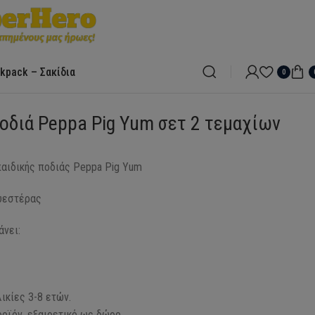
kpack – Σακίδια
0
οδιά Peppa Pig Yum σετ 2 τεμαχίων
παιδικής ποδιάς Peppa Pig Yum
υεστέρας
άνει:
λικίες 3-8 ετών.
οϊόν, εξαιρετικό ως δώρο.