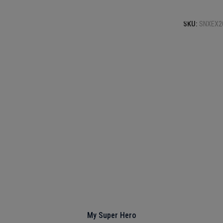
Select opti
SKU:
SNXEX2
My Super Hero