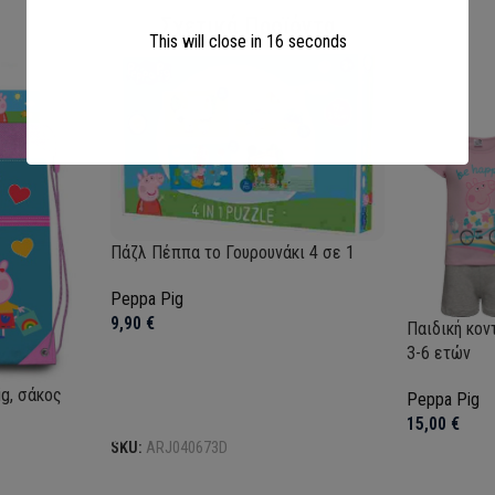
Σχετικά Προϊόντα
This will close in
15
seconds
Πάζλ Πέππα το Γουρουνάκι 4 σε 1
Peppa Pig
9,90
€
Παιδική κον
3-6 ετών
g, σάκος
Peppa Pig
Προσθήκη στο καλάθι
15,00
€
SKU:
ARJ040673D