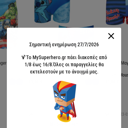
Σημαντική ενημέρωση 27/7/2026
🍹Το MySuperhero.gr πάει διακοπές από
ngers
Παιδικό Μαγιό Boxer Lilo & Stitch
Παιδικό Μαγ
1/8 έως 16/8.Όλες οι παραγγελίες θα
εκτελεστούν με το άνοιγμά μας.
Lilo and Stitch
Mickey Mou
13,00
€
13,00
€
Επιλογή
Επιλογή
SKU:
LIL36-0370
SKU:
MIC23-0
My Super Hero