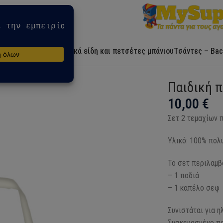
Αρχική
Ήρωες
Λευκά είδη και πετσέτες μπάνιου
Τσάντες – Bac
χίων
Παιδική π
10,00
€
Σετ 2 τεμαχίων 
Υλικό: 100% πολ
Το σετ περιλαμβ
– 1 ποδιά
– 1 καπέλο σεφ
Συνιστάται για η
Συσκευασμένο πρ