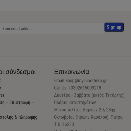
οι σύνδεσμοι
Επικοινωνία
ς
Email:
shop@mysuperhero.gr
α
Call Us: +0302616009218
στε
Δευτέρα - Σάββατο (εκτός Τετάρτης)
ση – Επιστροφή –
Ωράριο καταστημάτων
Μητροπολίτου Δερκών 2 & 28ης
στολής & πληρωμής
Οκτωβρίου (πρώην Καρόλου) ,Πάτρα
Τ.Κ. 26233