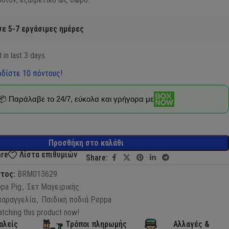
ε 5-7 εργάσιμες ημέρες
 in last 3 days
δίστε 10 πόντους!
📦 Παράλαβε το 24/7, εύκολα και γρήγορα με
Προσθήκη στο καλάθι
are
Λίστα επιθυμιών
Share:
ντος:
BRM013629
pa Pig
,
Σετ Μαγειρικής
παραγγελία
,
Παιδική ποδιά Peppa
tching this product now!
αλείς
Τρόποι πληρωμής
Αλλαγές &