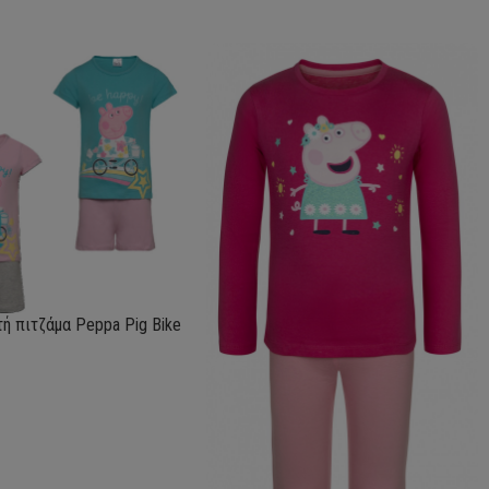
τή πιτζάμα Peppa Pig Bike