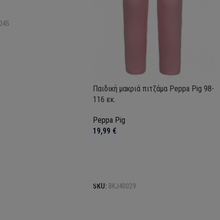
ons
045
Παιδική μακριά πιτζάμα Peppa Pig 98-
116 εκ.
Peppa Pig
19,99
€
Προσθήκη στο καλάθι
SKU:
BKJ40029