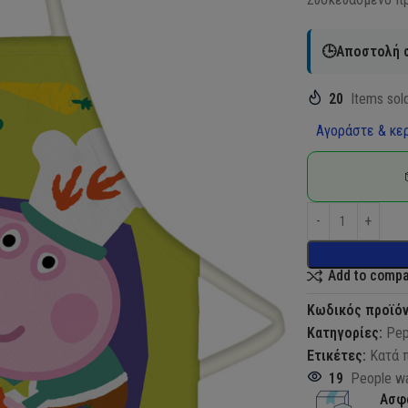
🕒Αποστολή σ
20
Items sold
Αγοράστε & κερ
Add to comp
Κωδικός προϊό
Κατηγορίες:
Pep
Ετικέτες:
Κατά 
19
People wa
Ασφ