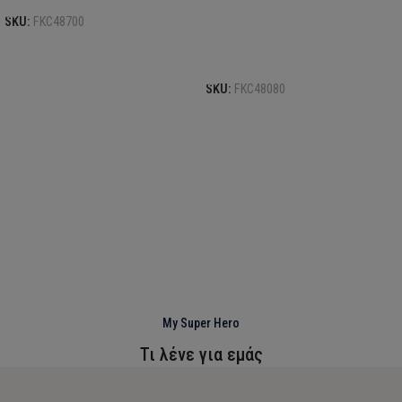
SKU:
FKC48700
Προσθήκη στο καλάθι
SKU:
FKC48080
My Super Hero
Τι λένε για εμάς