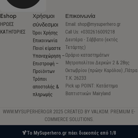
Eshop
Χρήσιμοι
Επικοινωνία
σύνδεσμοι
ΗΡΩΕΣ
Email:
shop@mysuperhero.gr
ΚΑΤΗΓΟΡΙΕΣ
Call Us: +0302616009218
Όροι Χρήσης
Δευτέρα - Σάββατο (εκτός
Επικοινωνία
Τετάρτης)
Ποιοί είμαστε
Ωράριο καταστημάτων
Υπαναχώρηση –
Μητροπολίτου Δερκών 2 & 28ης
Επιστροφή –
Οκτωβρίου (πρώην Καρόλου) ,Πάτρα
Προϊόντων
Τ.Κ. 26233
Τρόποι
Pick up POINT: Κατάστημα
αποστολής &
Βαπτιστικών Mairyland
πληρωμής
WWW.MYSUPERHERO.GR 2025 CREATED BY VALKOM. PREMIUM E-
COMMERCE SOLUTIONS.
🍹Το MySuperhero.gr πάει διακοπές από 1/8