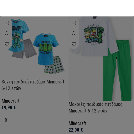
My Super Hero
Σχετικά Προϊόντα
Κοντή παιδική πιτζάμα Minecraft
6-12 ετών
Minecraft
Μακριές παιδικές πιτζάμες
19,90
€
Minecraft 6-12 ετών
Minecraft
22,00
€
Select options