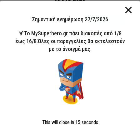
HOT
Άμεσα διαθέσιμο
Σημαντική ενημέρωση 27/7/2026
🍹Το MySuperhero.gr πάει διακοπές από 1/8
έως 16/8.Όλες οι παραγγελίες θα εκτελεστούν
με το άνοιγμά μας.
Disney Minnie Σετ Μαγιό &
Παιδικό Μαγιό Boxer Avengers
Σαρόνγκ
Avengers
Minnie
13,00
€
22,90
€
Επιλογή
This will close in
15
seconds
Επιλογή
SKU:
AVE23-0281
SKU:
FML358114