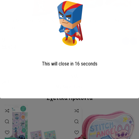
Disney Minnie Σετ Μαγιό &
Παιδικό Μαγιό Boxer Avengers
Σαρόνγκ
Avengers
Minnie
13,00
€
22,90
€
This will close in
16
seconds
Επιλογή
Επιλογή
SKU:
AVE23-0281
SKU:
FML358114
My Super Hero
Σχετικά Προϊόντα