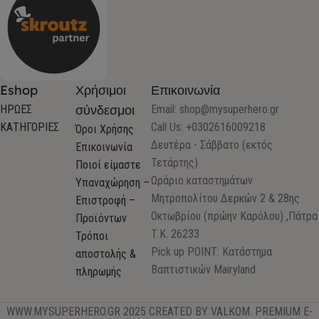
Eshop
Χρήσιμοι
Επικοινωνία
σύνδεσμοι
ΗΡΩΕΣ
Email:
shop@mysuperhero.gr
ΚΑΤΗΓΟΡΙΕΣ
Call Us: +0302616009218
Όροι Χρήσης
Δευτέρα - Σάββατο (εκτός
Επικοινωνία
Τετάρτης)
Ποιοί είμαστε
Ωράριο καταστημάτων
Υπαναχώρηση –
Μητροπολίτου Δερκών 2 & 28ης
Επιστροφή –
Οκτωβρίου (πρώην Καρόλου) ,Πάτρα
Προϊόντων
Τ.Κ. 26233
Τρόποι
Pick up POINT: Κατάστημα
αποστολής &
Βαπτιστικών Mairyland
πληρωμής
WWW.MYSUPERHERO.GR 2025 CREATED BY VALKOM. PREMIUM E-