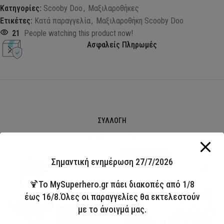
Κατηγορίες:
Scooby Doo
,
Μαξιλαροθήκες
Ετικέτες:
Κατά παραγγελία
,
Μαξιλαροθήκη Scooby Doo
21
People watching this product now!
Ασφαλείς Πληρωμές
ΣΥΛΛΟΓΗ
ΜΑΓΙΟ 2026
HOT
Άμεσα διαθέσιμο
Σημαντική ενημέρωση 27/7/2026
🍹Το MySuperhero.gr πάει διακοπές από 1/8
έως 16/8.Όλες οι παραγγελίες θα εκτελεστούν
με το άνοιγμά μας.