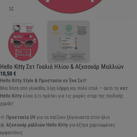
Click to enlarge
Hello Kitty Σετ Γυαλιά Ηλίου & Αξεσουάρ Μαλλιών
10,50
€
Hello Kitty Style & Προστασία σε Ένα Σετ!
Μια δόση από γλυκάδα, λίγη λάμψη και πολύ στυλ — αυτό το
σετ
Hello Kitty
είναι ό,τι πρέπει για τις μικρές σταρ της παιδικής
χαράς!
🌞
Προστασία UV
για να παίζουν ξέγνοιαστα στον ήλιο
🎀
Αξεσουάρ μαλλιών Hello Kitty
για έξτρα χαριτωμένες
εμφανίσεις