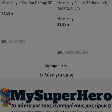
Hello Kitty – Σακίδιο Πλάτης 3D
Hello Kitty Cuddle 3D Backpack,
τσάντα 31 cm
14,50
€
Hello Kitty
29,05
€
Προσθήκη στο καλάθι
SKU:
FML361039
Προσθήκη στο καλάθι
SKU:
CEP2100005848
My Super Hero
Τι λένε για εμάς