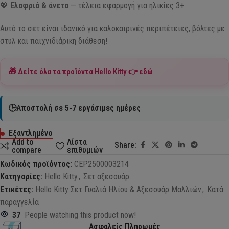
💖
Ελαφριά & άνετα
— τέλεια εφαρμογή για ηλικίες 3+
Αυτό το σετ είναι ιδανικό για καλοκαιρινές περιπέτειες, βόλτες με
στυλ και παιχνιδιάρικη διάθεση!
🎁 Δείτε όλα τα προϊόντα
Hello Kitty
👉
εδώ
🕒Αποστολή σε 5-7 εργάσιμες ημέρες
Εξαντλημένο
Add to
Λίστα
Share:
compare
επιθυμιών
Κωδικός προϊόντος:
CEP2500003214
Κατηγορίες:
Hello Kitty
,
Σετ αξεσουάρ
Ετικέτες:
Hello Kitty Σετ Γυαλιά Ηλίου & Αξεσουάρ Μαλλιών
,
Κατά
παραγγελία
37
People watching this product now!
Ασφαλείς Πληρωμές