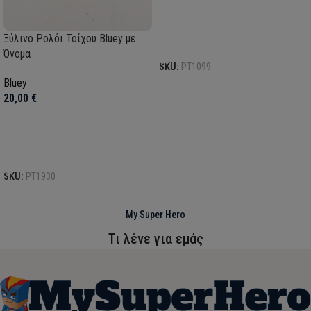
Ξύλινο Ρολόι Τοίχου Bluey με
Προσθήκη στο καλάθι
Όνομα
SKU:
PT1099
Bluey
20,00
€
Προσθήκη στο καλάθι
SKU:
PT1930
My Super Hero
Τι λένε για εμάς