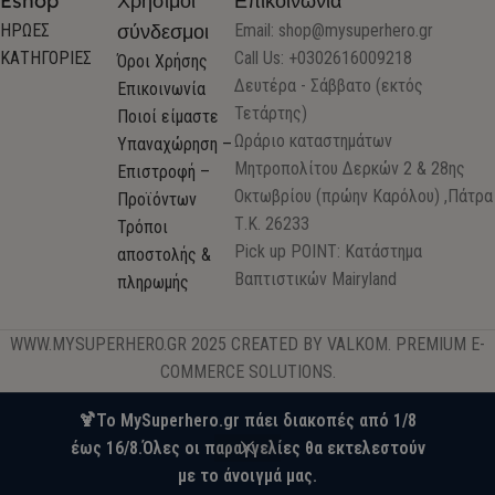
Eshop
Χρήσιμοι
Επικοινωνία
σύνδεσμοι
ΗΡΩΕΣ
Email:
shop@mysuperhero.gr
ΚΑΤΗΓΟΡΙΕΣ
Call Us: +0302616009218
Όροι Χρήσης
Δευτέρα - Σάββατο (εκτός
Επικοινωνία
Τετάρτης)
Ποιοί είμαστε
Ωράριο καταστημάτων
Υπαναχώρηση –
Μητροπολίτου Δερκών 2 & 28ης
Επιστροφή –
Οκτωβρίου (πρώην Καρόλου) ,Πάτρα
Προϊόντων
Τ.Κ. 26233
Τρόποι
Pick up POINT: Κατάστημα
αποστολής &
Βαπτιστικών Mairyland
πληρωμής
WWW.MYSUPERHERO.GR 2025 CREATED BY VALKOM. PREMIUM E-
COMMERCE SOLUTIONS.
🍹Το MySuperhero.gr πάει διακοπές από 1/8
έως 16/8.Όλες οι παραγγελίες θα εκτελεστούν
0
με το άνοιγμά μας.
Wishlist
Ο λογαριασμός μου
Καλάθι