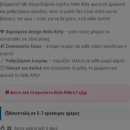
βλέμματα)! Με παιχνιδιάρικο σχέδιο Hello Kitty, φωτεινά χρώματα
και ρυθμιζόμενο μέγεθος, αυτό το ρολόι δεν είναι απλά για να
βλέπεις την ώρα – είναι για να δείχνεις στιλ κάθε λεπτό!
💖
Χαρούμενο design Hello Kitty
– γιατί ποιος μπορεί να
αντισταθεί σε τόση γλύκα;
🎁
Συσκευασία-δώρο
– έτοιμο να μπει σε κάθε πάρτι γενεθλίων ή
γιορτή!
🪄
Ρυθμιζόμενο λουράκι
– ταιριάζει τέλεια σε κάθε μικρό καρπό.
⏱️
Ιδανικό για παιδιά
που λατρεύουν τη μόδα, τα χρώματα και
φυσικά τη Hello Kitty!
🎁 Δείτε όλα τα προϊόντα
Hello Kitty
👉
εδώ
🕒Αποστολή σε 5-7 εργάσιμες ημέρες
23
Items sold in last 3 days