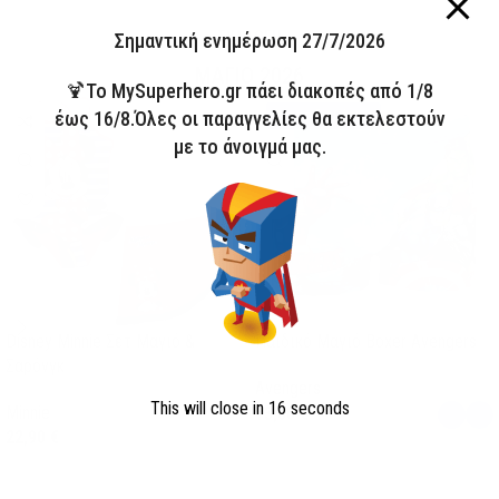
ΣΥΛΛΟΓΗ
Σημαντική ενημέρωση 27/7/2026
ΜΑΓΙΟ 2026
🍹Το MySuperhero.gr πάει διακοπές από 1/8
HOT
έως 16/8.Όλες οι παραγγελίες θα εκτελεστούν
Άμεσα διαθέσιμο
με το άνοιγμά μας.
Disney Minnie Σετ Μαγιό &
Παιδικό Μαγιό Boxer Avengers
Σαρόνγκ
Avengers
This will close in
15
seconds
Minnie
13,00
€
22,90
€