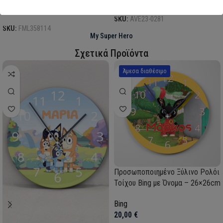
Επιλογή
Επιλογή
SKU:
AVE23-0281
SKU:
FML358114
My Super Hero
Σχετικά Προϊόντα
Άμεσα διαθέσιμο
Προσωποποιημένο Ξύλινο Ρολόι
Τοίχου Bing με Όνομα – 26×26cm
Bing
20,00
€