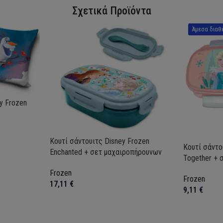
Σχετικά Προϊόντα
Άμεσα διαθ
y Frozen
Κουτί σάντουιτς Disney Frozen
Κουτί σάντο
Enchanted + σετ μαχαιροπήρουνων
Together + 
Frozen
Frozen
17,11
€
9,11
€
Προσθήκη στο καλάθι