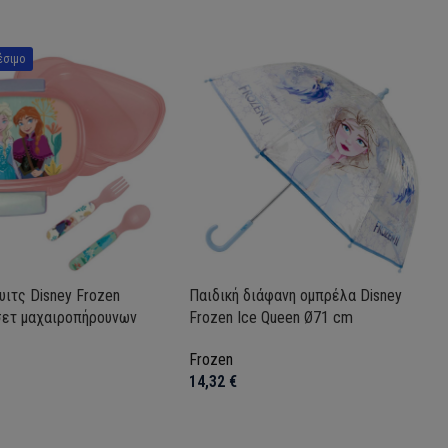
έσιμο
υιτς Disney Frozen
Παιδική διάφανη ομπρέλα Disney
σετ μαχαιροπήρουνων
Frozen Ice Queen Ø71 cm
Frozen
14,32
€