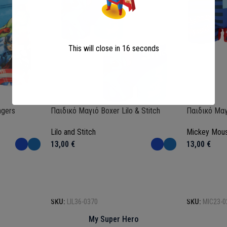
This will close in
15
seconds
ngers
Παιδικό Μαγιό Boxer Lilo & Stitch
Παιδικό Μαγ
Lilo and Stitch
Mickey Mou
13,00
€
13,00
€
Επιλογή
Επιλογή
SKU:
LIL36-0370
SKU:
MIC23-0
My Super Hero