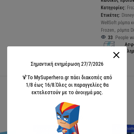
Κωδικός προϊό
Κατηγορίες:
Fro
Ετικέτες:
Disne
WellSoft ρόμπα 
Frozen
,
ρόμπα D
33
People wa
Ασφ
Πλη
Σημαντική ενημέρωση 27/7/2026
🍹Το MySuperhero.gr πάει διακοπές από
1/8 έως 16/8.Όλες οι παραγγελίες θα
εκτελεστούν με το άνοιγμά μας.
ΣΥΛΛΟΓΗ
ΜΑΓΙΟ 2026
Άμεσα διαθέσιμο
Άμεσα διαθ