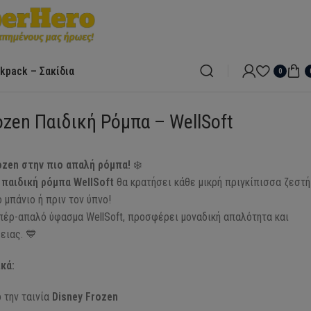
kpack – Σακίδια
0
ozen Παιδική Ρόμπα – WellSoft
ozen στην πιο απαλή ρόμπα!
❄️
 παιδική ρόμπα WellSoft
θα κρατήσει κάθε μικρή πριγκίπισσα ζεστή
ο μπάνιο ή πριν τον ύπνο!
πέρ-απαλό ύφασμα WellSoft, προσφέρει μοναδική απαλότητα και
ειας. 💙
κά:
 την ταινία
Disney Frozen