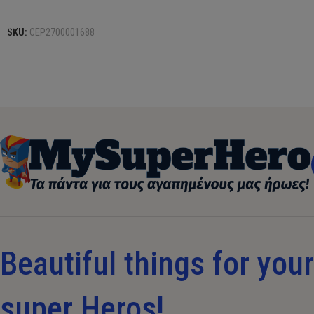
Προσθήκη στο καλάθι
SKU:
CEP2700001688
Beautiful things for your 
super Heros!