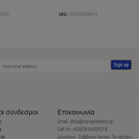
το καλάθι
Προσθήκη στο καλάθι
43276
SKU:
CEP2400000616
οι σύνδεσμοι
Επικοινωνία
ς
Email:
shop@mysuperhero.gr
α
Call Us: +0302616009218
στε
Δευτέρα - Σάββατο (εκτός Τετάρτης)