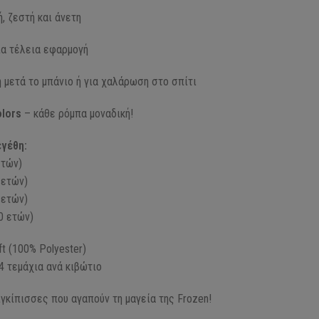
, ζεστή και άνετη
ια τέλεια εφαρμογή
η μετά το μπάνιο ή για χαλάρωση στο σπίτι
olors
– κάθε ρόμπα μοναδική!
γέθη:
ετών)
 ετών)
 ετών)
0 ετών)
t (100% Polyester)
4 τεμάχια ανά κιβώτιο
ιγκίπισσες που αγαπούν τη μαγεία της Frozen!