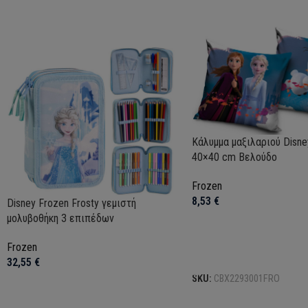
Κάλυμμα μαξιλαριού Disne
40×40 cm Βελούδο
Frozen
8,53
€
Disney Frozen Frosty γεμιστή
μολυβοθήκη 3 επιπέδων
Frozen
Προσθήκη στο καλάθι
32,55
€
SKU:
CBX2293001FRO