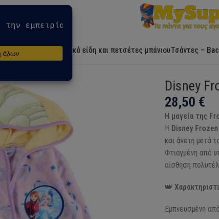
Αρχική
Ήρωες
Λευκά είδη και πετσέτες μπάνιου
Τσάντες – Bac
ey Frozen Παιδική Ρόμπα – WellSoft
Disney Fr
28,50
€
Η μαγεία της Fr
Η
Disney Frozen
και άνετη μετά τ
Φτιαγμένη από υ
αίσθηση πολυτέλ
👑
Χαρακτηριστι
Εμπνευσμένη από