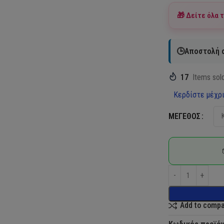
🎁 Δείτε όλα 
🕒Αποστολή σ
17
Items sold
Κερδίστε μέχρι
ΜΈΓΕΘΟΣ
Add to comp