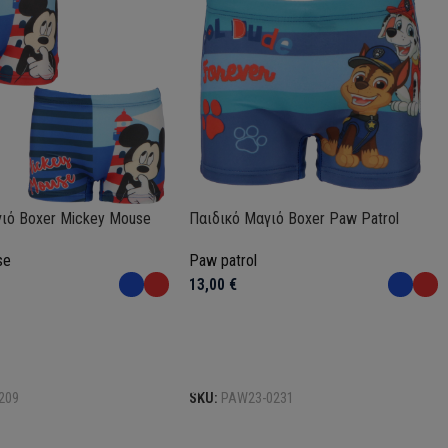
ιό Boxer Mickey Mouse
Παιδικό Μαγιό Boxer Paw Patrol
se
Paw patrol
13,00
€
Επιλογή
209
SKU:
PAW23-0231