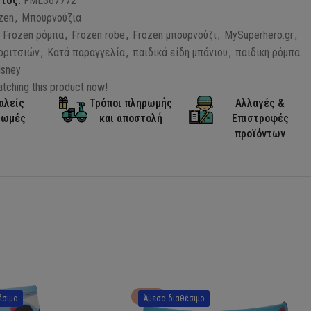
ντος:
FML367772
zen
,
Μπουρνούζια
y Frozen ρόμπα
,
Frozen robe
,
Frozen μπουρνούζι
,
MySuperhero.gr
,
κοριτσιών
,
Κατά παραγγελία
,
παιδικά είδη μπάνιου
,
παιδική ρόμπα
isney
tching this product now!
αλείς
Τρόποι πληρωμής
Αλλαγές &
ρωμές
και αποστολή
Επιστροφές
προϊόντων
HOT
έσιμο
Άμεσα διαθέσιμο