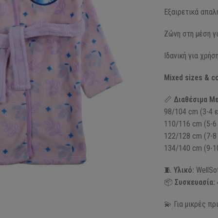
Εξαιρετικά απαλή
Ζώνη στη μέση γ
Ιδανική για χρήσ
Mixed sizes & c
📏
Διαθέσιμα Με
98/104 cm (3-4 
110/116 cm (5-6
122/128 cm (7-8
134/140 cm (9-1
🧵
Υλικό:
WellSof
📦
Συσκευασία:
💫 Για μικρές πρ