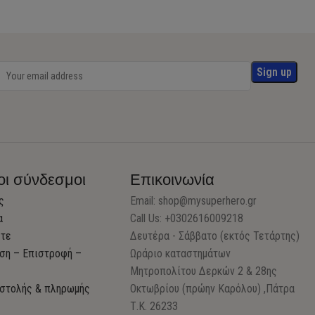
οι σύνδεσμοι
Επικοινωνία
ς
Email:
shop@mysuperhero.gr
α
Call Us: +0302616009218
στε
Δευτέρα - Σάββατο (εκτός Τετάρτης)
ση – Επιστροφή –
Ωράριο καταστημάτων
Μητροπολίτου Δερκών 2 & 28ης
στολής & πληρωμής
Οκτωβρίου (πρώην Καρόλου) ,Πάτρα
Τ.Κ. 26233