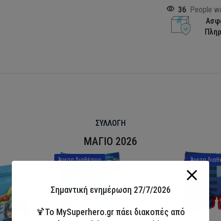
36
People wa
Ασφ
Πλη
ΣΥΛΛΟΓΗ
ΜΑΓΙΟ 2026
Άμεσα διαθέσιμο
Άμεσα διαθ
Σημαντική ενημέρωση 27/7/2026
🍹Το MySuperhero.gr πάει διακοπές από