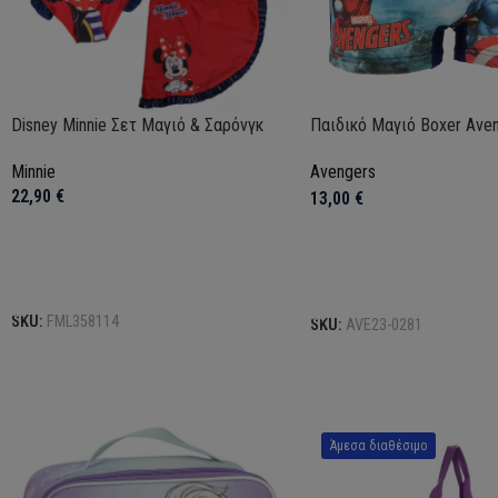
Disney Minnie Σετ Μαγιό & Σαρόνγκ
Παιδικό Μαγιό Boxer Ave
Minnie
Avengers
22,90
€
13,00
€
Επιλογή
Επιλογή
SKU:
FML358114
SKU:
AVE23-0281
Άμεσα διαθέσιμο