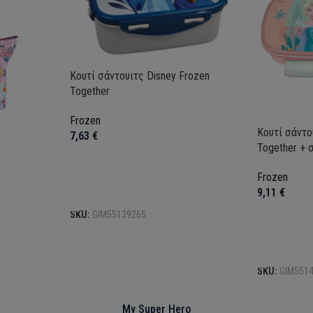
Κουτί σάντουιτς Disney Frozen
Together
Frozen
Κουτί σάντο
7,63
€
Together + 
Frozen
Προσθήκη στο καλάθι
9,11
€
SKU:
GIM55139265
Προσθήκη σ
SKU:
GIM551
My Super Hero