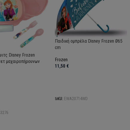
Παιδική ομπρέλα Disney Frozen Ø65
cm
υιτς Disney Frozen
Frozen
σετ μαχαιροπήρουνων
11,50
€
Προσθήκη στο καλάθι
SKU:
EWA20714WD
το καλάθι
43276