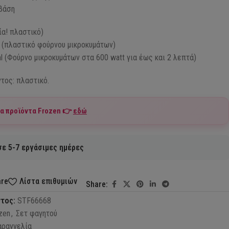
 βάση
α! πλαστικό)
 (πλαστικό φούρνου μικροκυμάτων)
l (Φούρνο μικροκυμάτων στα 600 watt για έως και 2 λεπτά)
τος: πλαστικό.
τα προϊόντα
Frozen
👉
εδώ
ε 5-7 εργάσιμες ημέρες
are
Λίστα επιθυμιών
Share:
ντος:
STF66668
zen
,
Σετ φαγητού
αραγγελία