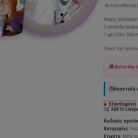
-Αντιολισθητική
Χωρίς συσκευασί
1 επίπεδη πλάκα
1 φλιτζάνι 260 m
Υλικό του προϊόν
🎁 Δείτε όλα 
🕒Αποστολή σ
Εξαντλημένο
Add to comp
Κωδικός προϊό
Κατηγορίες:
Fro
Ετικέτα:
Κατά π