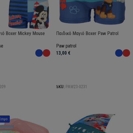
ιό Boxer Mickey Mouse
Παιδικό Μαγιό Boxer Paw Patrol
se
Paw patrol
13,00
€
Επιλογή
209
SKU:
PAW23-0231
έσιμο