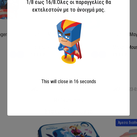
1/8 έως 16/8.Όλες οι παραγγελίες θα
εκτελεστούν με το άνοιγμά μας.
ngers
Παιδικό Μαγιό Boxer Lilo & Stitch
Παιδικό Μαγ
Lilo and Stitch
Mickey Mou
13,00
€
13,00
€
Επιλογή
Επιλογή
This will close in
15
seconds
SKU:
LIL36-0370
SKU:
MIC23-0
My Super Hero
Σχετικά Προϊόντα
Άμεσα διαθ