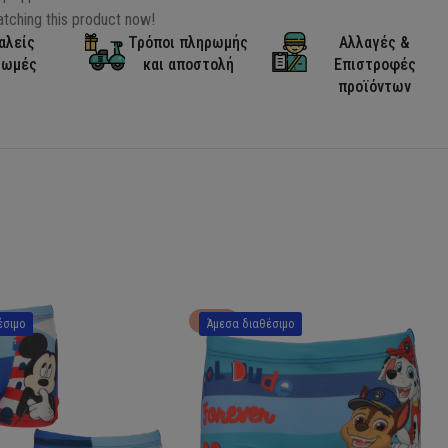
tching this product now!
αλείς
Τρόποι πληρωμής
Αλλαγές &
ρωμές
και αποστολή
Επιστροφές
προϊόντων
HOT
έσιμο
Άμεσα διαθέσιμο