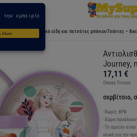
Αρχική
Ήρωες
Λευκά είδη και πετσέτες μπάνιου
Τσάντες – Bac
urney, micro πλαστικό σετ
Αντιολισθ
Journey, 
17,11
€
Disney Frozen
σερβίτσιο, 
-Χωρίς BPA
-Χώρα προέλευση
-Το προϊόν είνα
υλικά για την πρ