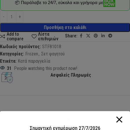
📦 Παράλαβε το 24/7, εύκολα και γρήγορα με
Προσθήκη στο καλάθι
Add to
Λίστα
Share:
compare
επιθυμιών
Κωδικός προϊόντος:
STF81018
Κατηγορίες:
Frozen
,
Σετ φαγητού
Ετικέτα:
Κατά παραγγελία
31
People watching this product now!
Ασφαλείς Πληρωμές
ΣΥΛΛΟΓΗ
Σημαντική ενημέρωση 27/7/2026
ΜΑΓΙΟ 2026