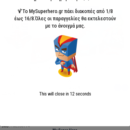
HOT
Άμεσα διαθέσιμο
🍹Το MySuperhero.gr πάει διακοπές από 1/8
έως 16/8.Όλες οι παραγγελίες θα εκτελεστούν
με το άνοιγμά μας.
Disney Minnie Σετ Μαγιό &
Παιδικό Μαγιό Boxer Avengers
Σαρόνγκ
Avengers
Minnie
13,00
€
22,90
€
This will close in
12
seconds
Επιλογή
Επιλογή
SKU:
AVE23-0281
SKU:
FML358114