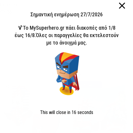
Ετικέτες:
Vaiana Θερμική Τσάντα Φαγητού
,
Κατά παραγγελία
36
People watching this product now!
Σημαντική ενημέρωση 27/7/2026
Ασφαλείς Πληρωμές
🍹Το MySuperhero.gr πάει διακοπές από 1/8
έως 16/8.Όλες οι παραγγελίες θα εκτελεστούν
με το άνοιγμά μας.
ΣΥΛΛΟΓΗ
ΜΑΓΙΟ 2026
HOT
Άμεσα διαθέσιμο
This will close in
15
seconds