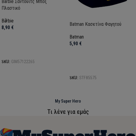
Barbie Σάντουιτς Μποξ
Πλαστικό
Barbie
Batman Κασετίνα Φαγητού
8,90
€
Batman
5,90
€
Προσθήκη στο καλάθι
SKU:
GIM57122265
Προσθήκη στο καλάθι
SKU:
STF85575
My Super Hero
Τι λένε για εμάς