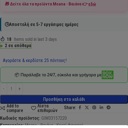
🎁 Δείτε όλα τα προϊόντα
Moana - Βαιάνα
👉
εδώ
🕒Αποστολή σε 5-7 εργάσιμες ημέρες
18
Items sold in last 3 days
2 σε απόθεμα
Αγοράστε & κερδίστε 25 πόντους!
📦 Παράλαβε το 24/7, εύκολα και γρήγορα με
Προσθήκη στο καλάθι
Add to
Λίστα
Share:
compare
επιθυμιών
Κωδικός προϊόντος:
GIM33157220
Κατηγορίες:
Moana - Βαιάνα
,
Κουτί Φαγητού