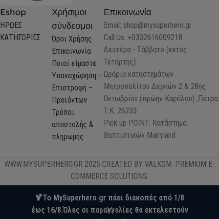
Eshop
Χρήσιμοι
Επικοινωνία
σύνδεσμοι
ΗΡΩΕΣ
Email:
shop@mysuperhero.gr
ΚΑΤΗΓΟΡΙΕΣ
Call Us: +0302616009218
Όροι Χρήσης
Δευτέρα - Σάββατο (εκτός
Επικοινωνία
Τετάρτης)
Ποιοί είμαστε
Ωράριο καταστημάτων
Υπαναχώρηση –
Μητροπολίτου Δερκών 2 & 28ης
Επιστροφή –
Οκτωβρίου (πρώην Καρόλου) ,Πάτρα
Προϊόντων
Τ.Κ. 26233
Τρόποι
Pick up POINT: Κατάστημα
αποστολής &
Βαπτιστικών Mairyland
πληρωμής
WWW.MYSUPERHERO.GR 2025 CREATED BY VALKOM. PREMIUM E-
COMMERCE SOLUTIONS.
🍹Το MySuperhero.gr πάει διακοπές από 1/8
έως 16/8.Όλες οι παραγγελίες θα εκτελεστούν
0