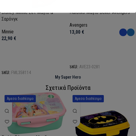
Disney Minnie Σετ Μαγιό &
Παιδικό Μαγιό Boxer Avengers
Σαρόνγκ
Avengers
Minnie
13,00
€
22,90
€
Επιλογή
Επιλογή
SKU:
AVE23-0281
SKU:
FML358114
My Super Hero
Σχετικά Προϊόντα
Άμεσα διαθέσιμο
Άμεσα διαθέσιμο