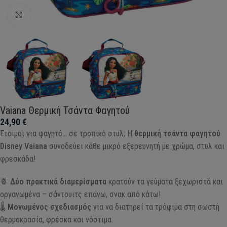
Click to enlarge
Vaiana Θερμική Τσάντα Φαγητού
24,90
€
Έτοιμοι για φαγητό… σε τροπικό στυλ; Η
θερμική τσάντα φαγητού
Disney Vaiana
συνοδεύει κάθε μικρό εξερευνητή με χρώμα, στυλ και
φρεσκάδα!
🍍
Δύο πρακτικά διαμερίσματα
κρατούν τα γεύματα ξεχωριστά και
οργανωμένα – σάντουιτς επάνω, σνακ από κάτω!
🌡️
Μονωμένος σχεδιασμός
για να διατηρεί τα τρόφιμα στη σωστή
θερμοκρασία, φρέσκα και νόστιμα.