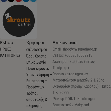
Eshop
Χρήσιμοι
Επικοινωνία
σύνδεσμοι
ΗΡΩΕΣ
Email:
shop@mysuperhero.gr
ΚΑΤΗΓΟΡΙΕΣ
Call Us: +0302616009218
Όροι Χρήσης
Δευτέρα - Σάββατο (εκτός
Επικοινωνία
Τετάρτης)
Ποιοί είμαστε
Ωράριο καταστημάτων
Υπαναχώρηση –
Μητροπολίτου Δερκών 2 & 28ης
Επιστροφή –
Οκτωβρίου (πρώην Καρόλου) ,Πάτρα
Προϊόντων
Τ.Κ. 26233
Τρόποι
Pick up POINT: Κατάστημα
αποστολής &
Βαπτιστικών Mairyland
πληρωμής