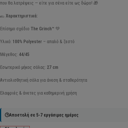
που θα λατρέψεις — είτε για σένα είτε ως δώρο! 🎁
🥿
Χαρακτηριστικά:
Επίσημο σχέδιο
The Grinch™
💚
Υλικό:
100% Polyester
– απαλό & ζεστό
Μέγεθος:
44/45
Εσωτερικό μήκος σόλας:
27 cm
Αντιολισθητική σόλα για άνεση & σταθερότητα
Ελαφριές & άνετες για καθημερινή χρήση
🕒Αποστολή σε 5-7 εργάσιμες ημέρες