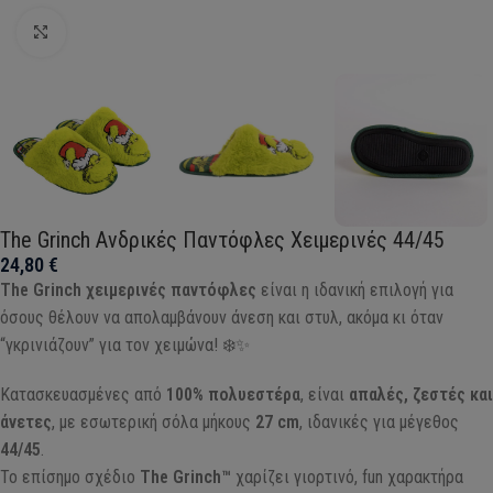
Click to enlarge
The Grinch Ανδρικές Παντόφλες Χειμερινές 44/45
24,80
€
The Grinch χειμερινές παντόφλες
είναι η ιδανική επιλογή για
όσους θέλουν να απολαμβάνουν άνεση και στυλ, ακόμα κι όταν
“γκρινιάζουν” για τον χειμώνα! ❄️✨
Κατασκευασμένες από
100% πολυεστέρα
, είναι
απαλές, ζεστές και
άνετες
, με εσωτερική σόλα μήκους
27 cm
, ιδανικές για μέγεθος
44/45
.
Το επίσημο σχέδιο
The Grinch™
χαρίζει γιορτινό, fun χαρακτήρα