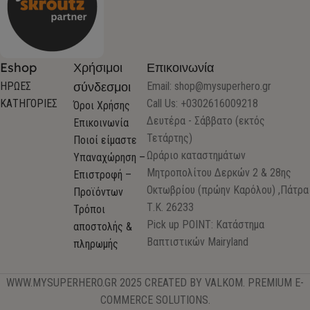
Eshop
Χρήσιμοι
Επικοινωνία
σύνδεσμοι
ΗΡΩΕΣ
Email:
shop@mysuperhero.gr
ΚΑΤΗΓΟΡΙΕΣ
Call Us: +0302616009218
Όροι Χρήσης
Δευτέρα - Σάββατο (εκτός
Επικοινωνία
Τετάρτης)
Ποιοί είμαστε
Ωράριο καταστημάτων
Υπαναχώρηση –
Μητροπολίτου Δερκών 2 & 28ης
Επιστροφή –
Οκτωβρίου (πρώην Καρόλου) ,Πάτρα
Προϊόντων
Τ.Κ. 26233
Τρόποι
Pick up POINT: Κατάστημα
αποστολής &
Βαπτιστικών Mairyland
πληρωμής
WWW.MYSUPERHERO.GR 2025 CREATED BY VALKOM. PREMIUM E-
COMMERCE SOLUTIONS.