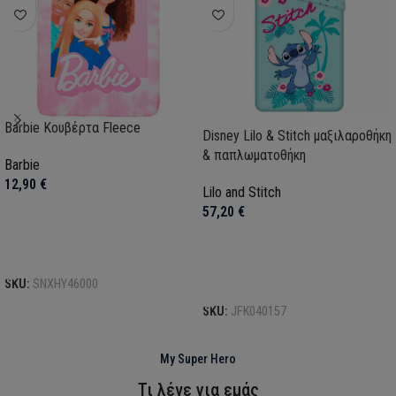
Barbie Κουβέρτα Fleece
Disney Lilo & Stitch μαξιλαροθήκη
& παπλωματοθήκη
Barbie
12,90
€
Lilo and Stitch
57,20
€
Προσθήκη στο καλάθι
Προσθήκη στο καλάθι
SKU:
SNXHY46000
SKU:
JFK040157
My Super Hero
Τι λένε για εμάς