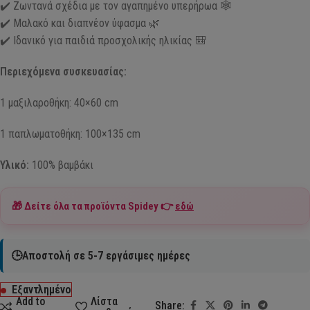
✔️ Ζωντανά σχέδια με τον αγαπημένο υπερήρωα 🕸️
✔️ Μαλακό και διαπνέον ύφασμα 🌿
✔️ Ιδανικό για παιδιά προσχολικής ηλικίας 🎒
Περιεχόμενα συσκευασίας:
1 μαξιλαροθήκη: 40×60 cm
1 παπλωματοθήκη: 100×135 cm
Υλικό:
100% βαμβάκι
🎁 Δείτε όλα τα προϊόντα
Spidey
👉
εδώ
🕒Αποστολή σε 5-7 εργάσιμες ημέρες
Εξαντλημένο
Add to
Λίστα
Share: