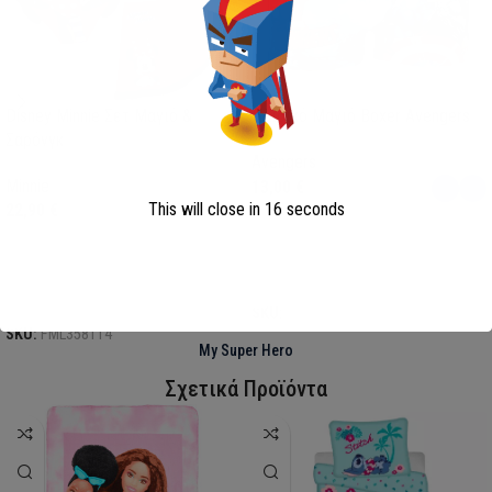
Disney Minnie Σετ Μαγιό &
Παιδικό Μαγιό Boxer Avengers
Σαρόνγκ
Avengers
Minnie
13,00
€
This will close in
15
seconds
22,90
€
Επιλογή
Επιλογή
SKU:
AVE23-0281
SKU:
FML358114
My Super Hero
Σχετικά Προϊόντα