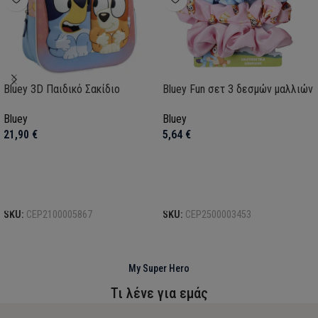
Bluey 3D Παιδικό Σακίδιο
Bluey Fun σετ 3 δεσμών μαλλιών
Bluey
Bluey
21,90
€
5,64
€
Προσθήκη στο καλάθι
Προσθήκη στο καλάθι
SKU:
CEP2100005867
SKU:
CEP2500003453
My Super Hero
Τι λένε για εμάς