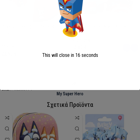
Disney Minnie Σετ Μαγιό &
Παιδικό Μαγιό Boxer Avengers
Σαρόνγκ
Avengers
Minnie
13,00
€
22,90
€
This will close in
15
seconds
Επιλογή
Επιλογή
SKU:
AVE23-0281
SKU:
FML358114
My Super Hero
Σχετικά Προϊόντα