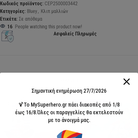
Κωδικός προϊόντος:
CEP2500003442
Κατηγορίες:
Bluey
,
Κλιπ μαλλιών
Ετικέτα:
Σε απόθεμα
16
People watching this product now!
Ασφαλείς Πληρωμές
ΣΥΛΛΟΓΗ
ΜΑΓΙΟ 2026
Σημαντική ενημέρωση 27/7/2026
HOT
Άμεσα διαθέσιμο
🍹Το MySuperhero.gr πάει διακοπές από 1/8
έως 16/8.Όλες οι παραγγελίες θα εκτελεστούν
με το άνοιγμά μας.