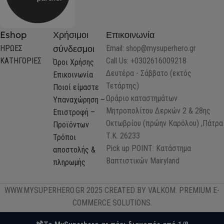
Eshop
Χρήσιμοι
Επικοινωνία
σύνδεσμοι
ΗΡΩΕΣ
Email:
shop@mysuperhero.gr
ΚΑΤΗΓΟΡΙΕΣ
Call Us: +0302616009218
Όροι Χρήσης
Δευτέρα - Σάββατο (εκτός
Επικοινωνία
Τετάρτης)
Ποιοί είμαστε
Ωράριο καταστημάτων
Υπαναχώρηση –
Μητροπολίτου Δερκών 2 & 28ης
Επιστροφή –
Οκτωβρίου (πρώην Καρόλου) ,Πάτρα
Προϊόντων
Τ.Κ. 26233
Τρόποι
Pick up POINT: Κατάστημα
αποστολής &
Βαπτιστικών Mairyland
πληρωμής
WWW.MYSUPERHERO.GR 2025 CREATED BY VALKOM. PREMIUM E-
COMMERCE SOLUTIONS.