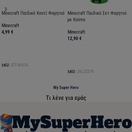
Minecraft Παιδικό Κουτί Φαγητού
Minecraft Παιδικό Σετ Φαγητού
με Κούπα
Minecraft
4,99
€
Minecraft
12,90
€
Προσθήκη στο καλάθι
Προσθήκη στο καλάθι
SKU:
STF40474
SKU:
JVL22274
My Super Hero
Τι λένε για εμάς