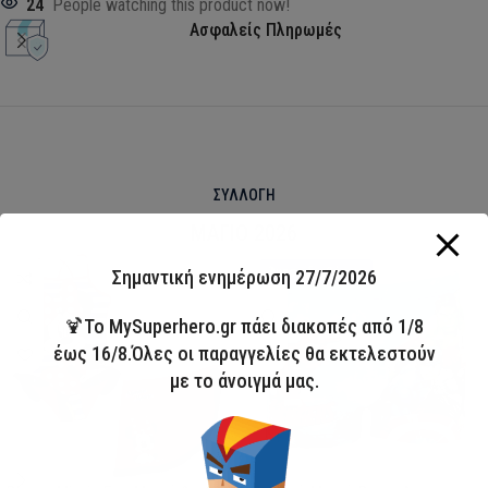
24
People watching this product now!
Ασφαλείς Πληρωμές
ΣΥΛΛΟΓΗ
ΜΑΓΙΟ 2026
HOT
Άμεσα διαθέσιμο
Σημαντική ενημέρωση 27/7/2026
🍹Το MySuperhero.gr πάει διακοπές από 1/8
έως 16/8.Όλες οι παραγγελίες θα εκτελεστούν
με το άνοιγμά μας.