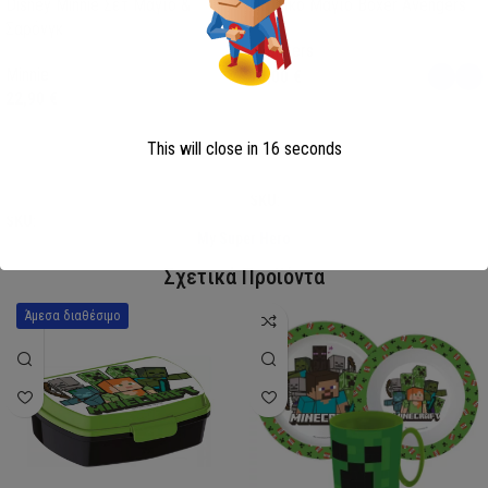
Disney Minnie Σετ Μαγιό &
Παιδικό Μαγιό Boxer Avengers
Σαρόνγκ
Avengers
Minnie
13,00
€
22,90
€
This will close in
15
seconds
Επιλογή
Επιλογή
SKU:
AVE23-0281
SKU:
FML358114
My Super Hero
Σχετικά Προϊόντα
Άμεσα διαθέσιμο