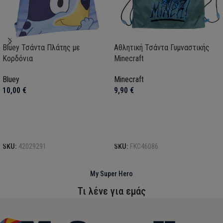
Bluey Τσάντα Πλάτης με
Αθλητική Τσάντα Γυμναστικής
Κορδόνια
Minecraft
Bluey
Minecraft
10,00
€
9,90
€
Προσθήκη στο καλάθι
Προσθήκη στο καλάθι
SKU:
42029291
SKU:
FKC46086
My Super Hero
Τι λένε για εμάς