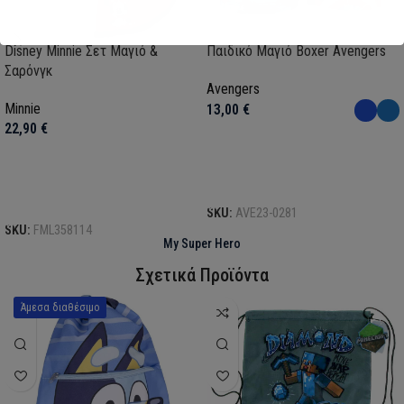
Disney Minnie Σετ Μαγιό &
Παιδικό Μαγιό Boxer Avengers
Σαρόνγκ
Avengers
Minnie
13,00
€
22,90
€
Επιλογή
Επιλογή
SKU:
AVE23-0281
SKU:
FML358114
My Super Hero
Σχετικά Προϊόντα
Άμεσα διαθέσιμο