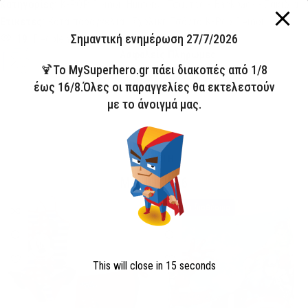
Κατηγορίες:
K-POP Demon Hunters
,
Τσάντες - Backpack - Σακίδια
Ετικέτες:
Κατά παραγγελία
,
Σχολική Τσάντα K-Pop Demon
Σημαντική ενημέρωση 27/7/2026
19
People watching this product now!
Ασφαλείς Πληρωμές
🍹Το MySuperhero.gr πάει διακοπές από 1/8
έως 16/8.Όλες οι παραγγελίες θα εκτελεστούν
με το άνοιγμά μας.
ΣΥΛΛΟΓΗ
ΜΑΓΙΟ 2026
HOT
Άμεσα διαθέσιμο
This will close in
15
seconds