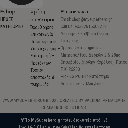
Eshop
Χρήσιμοι
Επικοινωνία
σύνδεσμοι
ΗΡΩΕΣ
Email:
shop@mysuperhero.gr
ΚΑΤΗΓΟΡΙΕΣ
Call Us: +0302616009218
Όροι Χρήσης
Δευτέρα - Σάββατο (εκτός
Επικοινωνία
Τετάρτης)
Ποιοί είμαστε
Ωράριο καταστημάτων
Υπαναχώρηση –
Μητροπολίτου Δερκών 2 & 28ης
Επιστροφή –
Οκτωβρίου (πρώην Καρόλου) ,Πάτρα
Προϊόντων
Τ.Κ. 26233
Τρόποι
Pick up POINT: Κατάστημα
αποστολής &
Βαπτιστικών Mairyland
πληρωμής
WWW.MYSUPERHERO.GR 2025 CREATED BY VALKOM. PREMIUM E-
COMMERCE SOLUTIONS.
🍹Το MySuperhero.gr πάει διακοπές από 1/8
έως 16/8.Όλες οι παραγγελίες θα εκτελεστούν