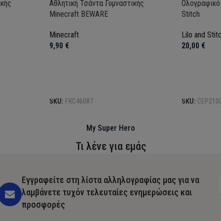
ικής
Αθλητική Τσάντα Γυμναστικής
Ολογραφικό 
Minecraft BEWARE
Stitch
Minecraft
Lilo and Stit
9,90
€
20,00
€
Προσθήκη στο καλάθι
Προσθήκη σ
SKU:
FKC46087
SKU:
CEP210
My Super Hero
Τι λένε για εμάς
Εγγραφείτε στη λίστα αλληλογραφίας μας για να
λαμβάνετε τυχόν τελευταίες ενημερώσεις και
προσφορές