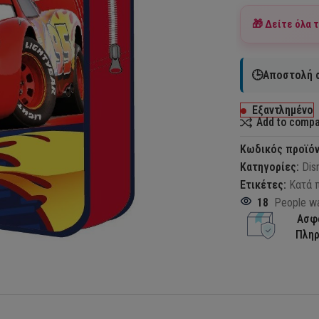
🎁 Δείτε όλα 
🕒Αποστολή σ
Εξαντλημένο
Add to comp
Κωδικός προϊό
Κατηγορίες:
Dis
Ετικέτες:
Κατά 
18
People wa
Ασφ
Πλη