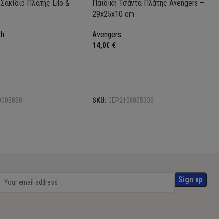
Σακίδιο Πλάτης Lilo &
Παιδική Τσάντα Πλάτης Avengers –
29x25x10 cm
ch
Avengers
14,00
€
το καλάθι
Προσθήκη στο καλάθι
0005850
SKU:
CEP2100005336