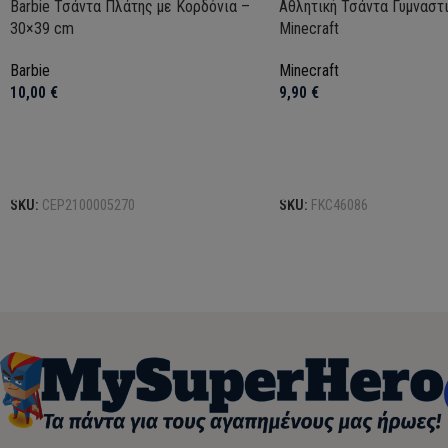
Barbie Τσάντα Πλάτης με Κορδόνια –
Αθλητική Τσάντα Γυμναστ
30×39 cm
Minecraft
Barbie
Minecraft
10,00
€
9,90
€
Προσθήκη στο καλάθι
Προσθήκη στο καλάθι
SKU:
CEP2100005270
SKU:
FKC46086