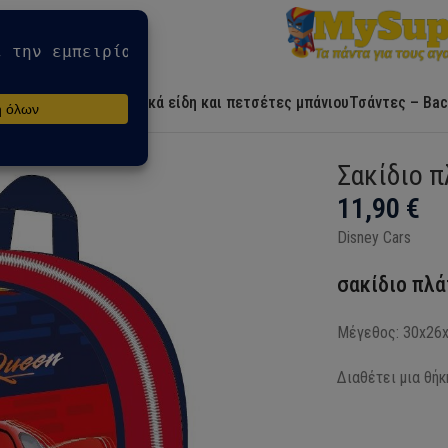
Αρχική
Ήρωες
Λευκά είδη και πετσέτες μπάνιου
Τσάντες – Bac
 Cars Flame, τσάντα 30 cm
Σακίδιο π
11,90
€
Disney Cars
σακίδιο πλά
Μέγεθος: 30x26
Διαθέτει μια θήκ