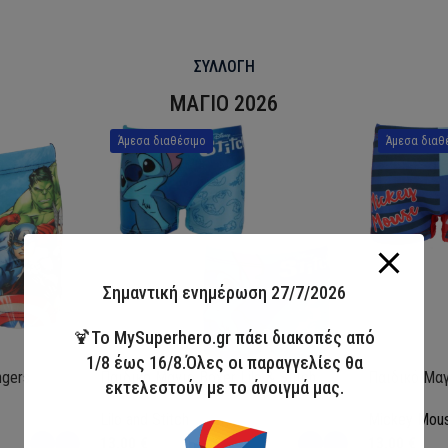
ΣΥΛΛΟΓΗ
ΜΑΓΙΟ 2026
Άμεσα διαθέσιμο
Άμεσα διαθ
Σημαντική ενημέρωση 27/7/2026
🍹Το MySuperhero.gr πάει διακοπές από
1/8 έως 16/8.Όλες οι παραγγελίες θα
ngers
Παιδικό Μαγιό Boxer Lilo & Stitch
Παιδικό Μαγ
εκτελεστούν με το άνοιγμά μας.
Lilo and Stitch
Mickey Mou
13,00
€
13,00
€