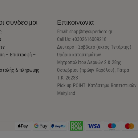
οι σύνδεσμοι
Επικοινωνία
ς
Email:
shop@mysuperhero.gr
α
Call Us: +0302616009218
στε
Δευτέρα - Σάββατο (εκτός Τετάρτης)
ση – Επιστροφή –
Ωράριο καταστημάτων
Μητροπολίτου Δερκών 2 & 28ης
στολής & πληρωμής
Οκτωβρίου (πρώην Καρόλου) ,Πάτρα
Τ.Κ. 26233
Pick up POINT: Κατάστημα Βαπτιστικών
Mairyland