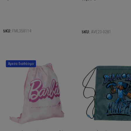
Επιλογή
Επιλογή
SKU:
FML358114
SKU:
AVE23-0281
Άμεσα διαθέσιμο