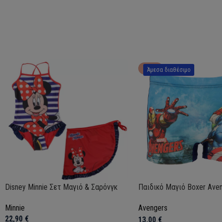
HOT
Άμεσα διαθέσιμο
Disney Minnie Σετ Μαγιό & Σαρόνγκ
Παιδικό Μαγιό Boxer Ave
Minnie
Avengers
22,90
€
13,00
€