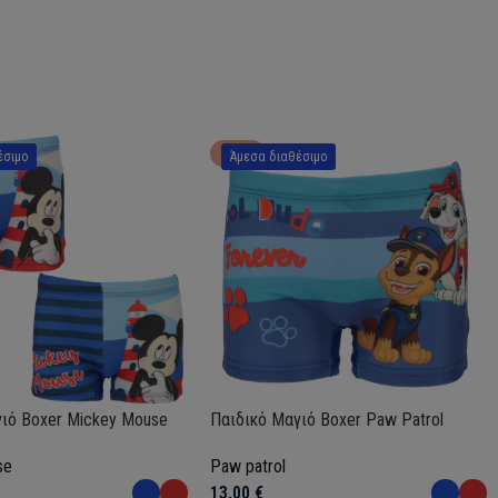
HOT
έσιμο
Άμεσα διαθέσιμο
ιό Boxer Mickey Mouse
Παιδικό Μαγιό Boxer Paw Patrol
se
Paw patrol
13,00
€