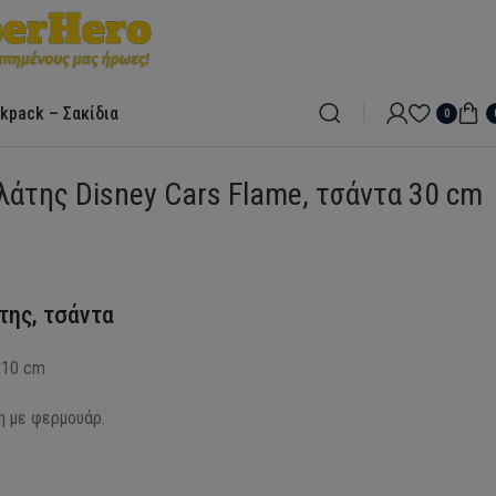
kpack – Σακίδια
0
λάτης Disney Cars Flame, τσάντα 30 cm
της, τσάντα
x10 cm
η με φερμουάρ.