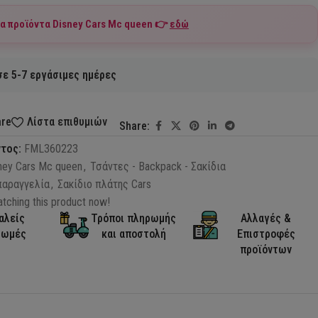
τα προϊόντα
Disney Cars Mc queen
👉
εδώ
ε 5-7 εργάσιμες ημέρες
are
Λίστα επιθυμιών
Share:
ντος:
FML360223
ney Cars Mc queen
,
Τσάντες - Backpack - Σακίδια
παραγγελία
,
Σακίδιο πλάτης Cars
tching this product now!
αλείς
Τρόποι πληρωμής
Αλλαγές &
ρωμές
και αποστολή
Επιστροφές
προϊόντων