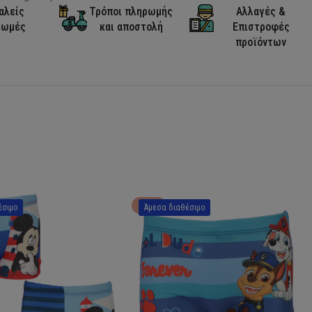
αλείς
Τρόποι πληρωμής
Αλλαγές &
ρωμές
και αποστολή
Επιστροφές
προϊόντων
HOT
έσιμο
Άμεσα διαθέσιμο