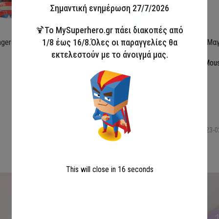
Σημαντική ενημέρωση 27/7/2026
🍹Το MySuperhero.gr πάει διακοπές από
1/8 έως 16/8.Όλες οι παραγγελίες θα
ngers
Παιδικό Μαγιό Boxer Lilo & Stitch
Παιδικό Μαγ
εκτελεστούν με το άνοιγμά μας.
Lilo and Stitch
Mickey Mou
13,00
€
13,00
€
Επιλογή
Επιλογή
SKU:
LIL36-0370
SKU:
MIC23-0
My Super Hero
Σχετικά Προϊόντα
This will close in
15
seconds