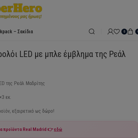
kpack – Σακίδια
0
ρολόι LED με μπλε έμβλημα της Ρεάλ
ED της Ρεάλ Μαδρίτης
×3 εκ.
οϊόν, εξαιρετικό ως δώρο!
τα προϊόντα
Real Madrid
👉
εδώ