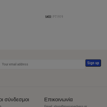
Προσθήκη στο καλάθι
το καλάθι
SKU:
PT1919
οι σύνδεσμοι
Επικοινωνία
ς
Email:
shop@mysuperhero.gr