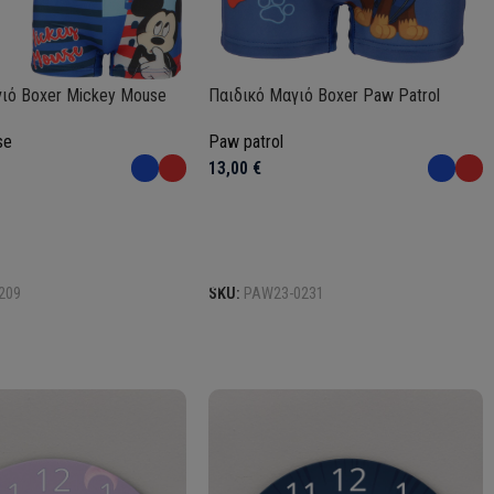
ιό Boxer Mickey Mouse
Παιδικό Μαγιό Boxer Paw Patrol
se
Paw patrol
13,00
€
Επιλογή
209
SKU:
PAW23-0231