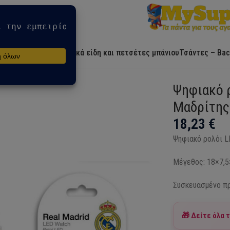
Αρχική
Ήρωες
Λευκά είδη και πετσέτες μπάνιου
Τσάντες – Bac
εάλ Μαδρίτης
Ψηφιακό 
Μαδρίτης
18,23
€
Ψηφιακό ρολόι L
Μέγεθος: 18×7,5
Συσκευασμένο πρ
🎁 Δείτε όλα 