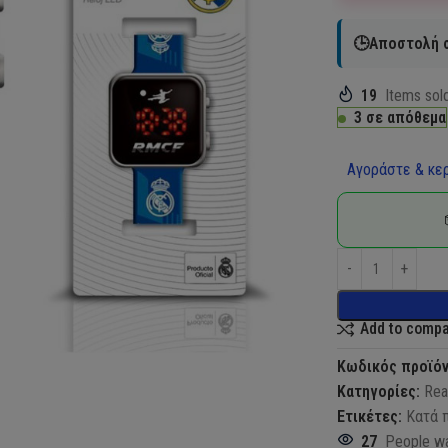
🕒Αποστολή σ
19
Items sold
3 σε απόθεμα
Αγοράστε & κερ
Add to comp
Κωδικός προϊό
Κατηγορίες:
Rea
Ετικέτες:
Κατά 
27
People wa