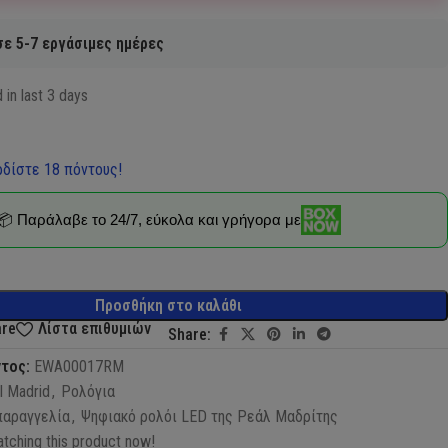
ε 5-7 εργάσιμες ημέρες
 in last 3 days
δίστε 18 πόντους!
📦 Παράλαβε το 24/7, εύκολα και γρήγορα με
Προσθήκη στο καλάθι
are
Λίστα επιθυμιών
Share:
ντος:
EWA00017RM
l Madrid
,
Ρολόγια
παραγγελία
,
Ψηφιακό ρολόι LED της Ρεάλ Μαδρίτης
tching this product now!