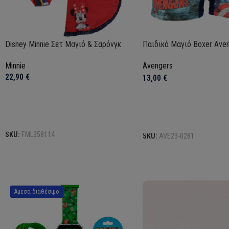
Disney Minnie Σετ Μαγιό & Σαρόνγκ
Παιδικό Μαγιό Boxer Ave
Minnie
Avengers
22,90
€
13,00
€
Επιλογή
Επιλογή
SKU:
FML358114
SKU:
AVE23-0281
Άμεσα διαθέσιμο