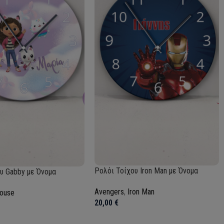
Ρολόι Τοίχου Iron Man με Όνομα
υ Gabby με Όνομα
Avengers
,
Iron Man
house
20,00
€