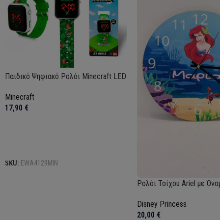
Παιδικό Ψηφιακό Ρολόι Minecraft LED
Minecraft
17,90
€
Προσθήκη στο καλάθι
SKU:
EWA4129MIN
Ρολόι Τοίχου Ariel με Όνο
Disney Princess
20,00
€