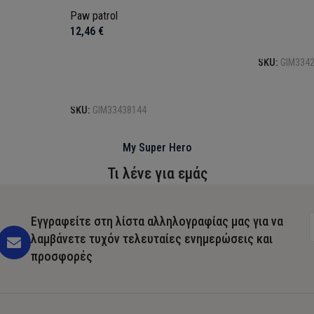
Paw patrol
12,46
€
Προσθήκη σ
SKU:
GIM334
Προσθήκη στο καλάθι
SKU:
GIM33438144
My Super Hero
Τι λένε για εμάς
Εγγραφείτε στη λίστα αλληλογραφίας μας για να
λαμβάνετε τυχόν τελευταίες ενημερώσεις και
προσφορές