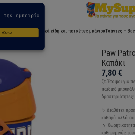
Αρχική
Ήρωες
Λευκά είδη και πετσέτες μπάνιου
Τσάντες – Bac
 με Καπάκι
Paw Patr
Καπάκι
7,80
€
🚀 Έτοιμοι για π
παιδικό μπουκάλι
δραστηριότητες!
✨ Διαθέτει πρακτ
καθαρό, αλλά και
💧 Χωρητικότητα 
καθημερινές του