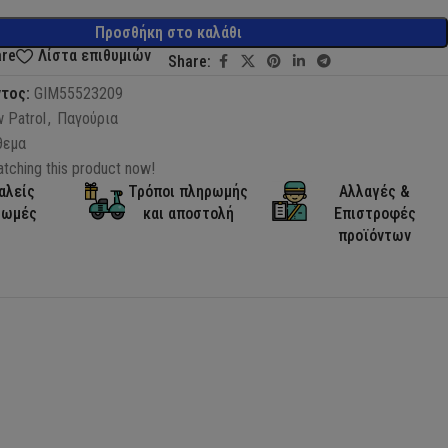
Προσθήκη στο καλάθι
are
Λίστα επιθυμιών
Share:
ντος:
GIM55523209
 Patrol
,
Παγούρια
θεμα
tching this product now!
αλείς
Τρόποι πληρωμής
Αλλαγές &
ρωμές
και αποστολή
Επιστροφές
προϊόντων