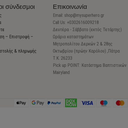
οι σύνδεσμοι
Επικοινωνία
ς
Email:
shop@mysuperhero.gr
α
Call Us: +0302616009218
στε
Δευτέρα - Σάββατο (εκτός Τετάρτης)
ση – Επιστροφή –
Ωράριο καταστημάτων
Μητροπολίτου Δερκών 2 & 28ης
στολής & πληρωμής
Οκτωβρίου (πρώην Καρόλου) ,Πάτρα
Τ.Κ. 26233
Pick up POINT: Κατάστημα Βαπτιστικών
Mairyland