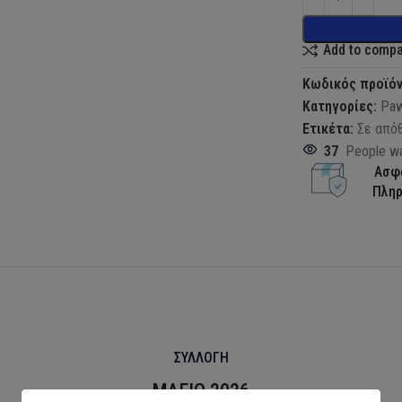
Add to comp
Κωδικός προϊό
Κατηγορίες:
Paw
Ετικέτα:
Σε από
37
People wa
Ασφ
Πλη
ΣΥΛΛΟΓΗ
ΜΑΓΙΟ 2026