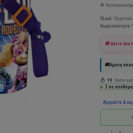
🌟 Κατασκευασμέ
Υλικό:
Πλαστικό
Χωρητικότητα:
5
🎁 Δείτε όλα 
🚚Άμεση αποσ
19
Items sold
2 σε απόθεμα
Αγοράστε & κερ