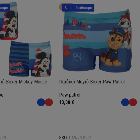
HOT
έσιμο
Άμεσα διαθέσιμο
ιό Boxer Mickey Mouse
Παιδικό Μαγιό Boxer Paw Patrol
se
Paw patrol
13,00
€
Επιλογή
209
SKU:
PAW23-0231