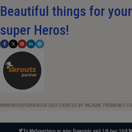
Beautiful things for your 
super Heros!
WWW.MYSUPERHERO.GR 2025 CREATED BY VALKOM. PREMIUM E-C
🍹Το MySuperhero.gr πάει διακοπές από 1/8 έως 16/8.Ό