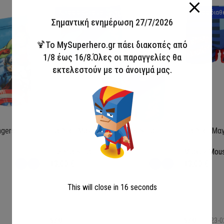
Άμεσα διαθέσιμο
Άμεσα διαθ
Σημαντική ενημέρωση 27/7/2026
🍹Το MySuperhero.gr πάει διακοπές από
1/8 έως 16/8.Όλες οι παραγγελίες θα
εκτελεστούν με το άνοιγμά μας.
ngers
Παιδικό Μαγιό Boxer Lilo & Stitch
Παιδικό Μαγ
Lilo and Stitch
Mickey Mou
13,00
€
13,00
€
This will close in
15
seconds
Επιλογή
Επιλογή
SKU:
LIL36-0370
SKU:
MIC23-0