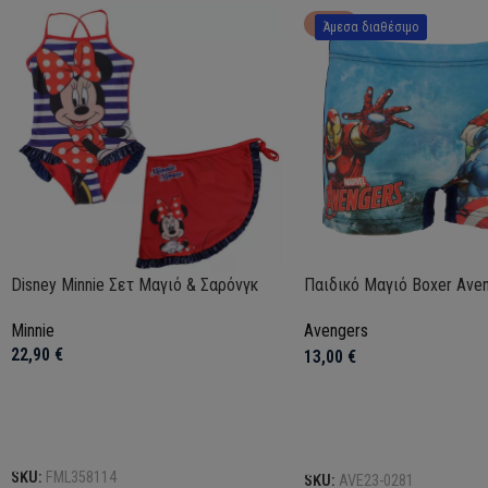
HOT
Άμεσα διαθέσιμο
Disney Minnie Σετ Μαγιό & Σαρόνγκ
Παιδικό Μαγιό Boxer Ave
Minnie
Avengers
22,90
€
13,00
€
Επιλογή
Επιλογή
SKU:
FML358114
SKU:
AVE23-0281