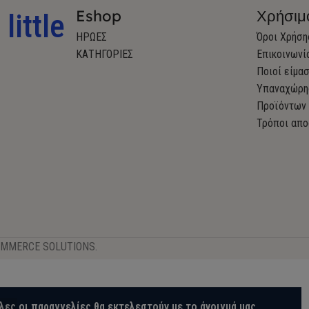
Eshop
Χρήσιμ
little
ΗΡΩΕΣ
Όροι Χρήση
ΚΑΤΗΓΟΡΙΕΣ
Επικοινωνί
Ποιοί είμα
Υπαναχώρη
Προϊόντων
Τρόποι απο
OMMERCE SOLUTIONS.
λες οι παραγγελίες θα εκτελεστούν με το άνοιγμά μας.