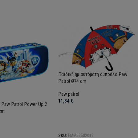
Παιδική ημιαυτόματη ομπρέλα Paw
Patrol Ø74 cm
Paw patrol
11,84
€
 Paw Patrol Power Up 2
cm
Προσθήκη στο καλάθι
SKU:
EMM52502019