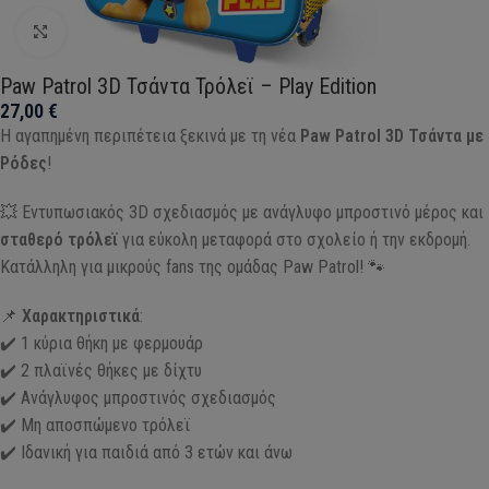
Click to enlarge
Paw Patrol 3D Τσάντα Τρόλεϊ – Play Edition
27,00
€
Η αγαπημένη περιπέτεια ξεκινά με τη νέα
Paw Patrol 3D Τσάντα με
Ρόδες
!
💥 Εντυπωσιακός 3D σχεδιασμός με ανάγλυφο μπροστινό μέρος και
σταθερό τρόλεϊ
για εύκολη μεταφορά στο σχολείο ή την εκδρομή.
Κατάλληλη για μικρούς fans της ομάδας Paw Patrol! 🐾
📌
Χαρακτηριστικά
:
✔️ 1 κύρια θήκη με φερμουάρ
✔️ 2 πλαϊνές θήκες με δίχτυ
✔️ Ανάγλυφος μπροστινός σχεδιασμός
✔️ Μη αποσπώμενο τρόλεϊ
✔️ Ιδανική για παιδιά από 3 ετών και άνω