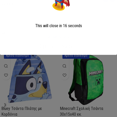
22,90
€
Επιλογή
Επιλογή
This will close in
15
seconds
SKU:
AVE23-0281
SKU:
FML358114
My Super Hero
Σχετικά Προϊόντα
Άμεσα διαθέσιμο
Άμεσα διαθέσιμο
Bluey Τσάντα Πλάτης με
Minecraft Σχολική Τσάντα
Κορδόνια
30x15x40 εκ.