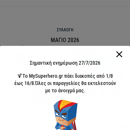
ΣΥΛΛΟΓΗ
ΜΑΓΙΟ 2026
HOT
Άμεσα διαθέσιμο
Σημαντική ενημέρωση 27/7/2026
🍹Το MySuperhero.gr πάει διακοπές από 1/8
έως 16/8.Όλες οι παραγγελίες θα εκτελεστούν
με το άνοιγμά μας.
Disney Minnie Σετ Μαγιό &
Παιδικό Μαγιό Boxer Avengers
Σαρόνγκ
Avengers
Minnie
13,00
€