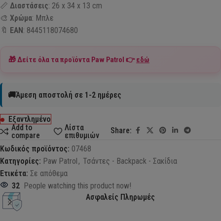
📏
Διαστάσεις
: 26 x 34 x 13 cm
🎨
Χρώμα
: Μπλε
🔖
EAN
: 8445118074680
🎁 Δείτε όλα τα προϊόντα
Paw Patrol
👉
εδώ
🚚Άμεση αποστολή σε 1-2 ημέρες
Εξαντλημένο
Add to
Λίστα
Share:
compare
επιθυμιών
Κωδικός προϊόντος:
07468
Κατηγορίες:
Paw Patrol
,
Τσάντες - Backpack - Σακίδια
Ετικέτα:
Σε απόθεμα
32
People watching this product now!
Ασφαλείς Πληρωμές