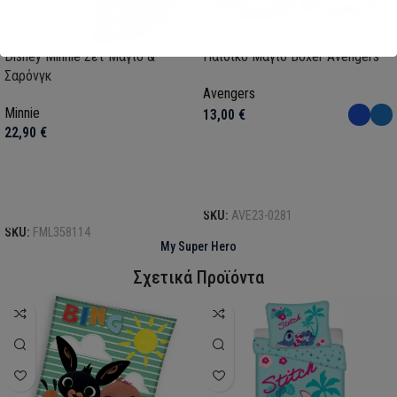
Disney Minnie Σετ Μαγιό &
Παιδικό Μαγιό Boxer Avengers
Σαρόνγκ
Avengers
Minnie
13,00
€
22,90
€
Επιλογή
Επιλογή
SKU:
AVE23-0281
SKU:
FML358114
My Super Hero
Σχετικά Προϊόντα