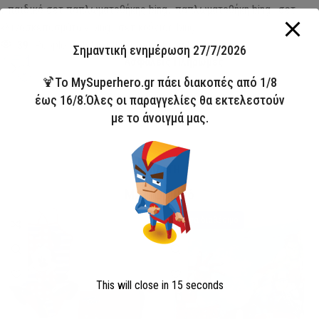
,
παιδικό σετ παπλωματοθήκης bing
,
παπλωματοθήκη bing
,
σετ
κλινοσκεπασμάτων bing
,
σετ κούνιας bing
39
People watching this product now!
Σημαντική ενημέρωση 27/7/2026
Ασφαλείς Πληρωμές
🍹Το MySuperhero.gr πάει διακοπές από 1/8
έως 16/8.Όλες οι παραγγελίες θα εκτελεστούν
με το άνοιγμά μας.
ΣΥΛΛΟΓΗ
ΜΑΓΙΟ 2026
HOT
Άμεσα διαθέσιμο
This will close in
14
seconds