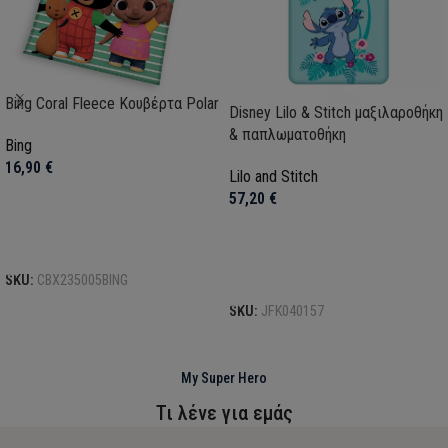
Bing Coral Fleece Κουβέρτα Polar
Disney Lilo & Stitch μαξιλαροθήκη
& παπλωματοθήκη
Bing
16,90
€
Lilo and Stitch
57,20
€
Προσθήκη στο καλάθι
Προσθήκη στο καλάθι
SKU:
CBX235005BING
SKU:
JFK040157
My Super Hero
Τι λένε για εμάς