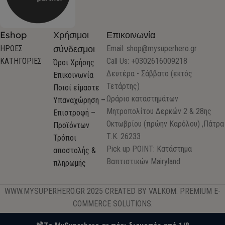
Eshop
Χρήσιμοι
Επικοινωνία
σύνδεσμοι
ΗΡΩΕΣ
Email:
shop@mysuperhero.gr
ΚΑΤΗΓΟΡΙΕΣ
Call Us: +0302616009218
Όροι Χρήσης
Δευτέρα - Σάββατο (εκτός
Επικοινωνία
Τετάρτης)
Ποιοί είμαστε
Ωράριο καταστημάτων
Υπαναχώρηση –
Μητροπολίτου Δερκών 2 & 28ης
Επιστροφή –
Οκτωβρίου (πρώην Καρόλου) ,Πάτρα
Προϊόντων
Τ.Κ. 26233
Τρόποι
Pick up POINT: Κατάστημα
αποστολής &
Βαπτιστικών Mairyland
πληρωμής
WWW.MYSUPERHERO.GR 2025 CREATED BY VALKOM. PREMIUM E-
COMMERCE SOLUTIONS.