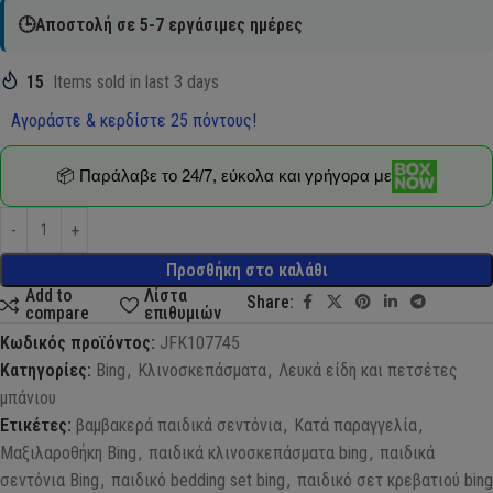
🕒Αποστολή σε 5-7 εργάσιμες ημέρες
15
Items sold in last 3 days
Αγοράστε & κερδίστε 25 πόντους!
📦 Παράλαβε το 24/7, εύκολα και γρήγορα με
Προσθήκη στο καλάθι
Add to
Λίστα
Share:
compare
επιθυμιών
Κωδικός προϊόντος:
JFK107745
Κατηγορίες:
Bing
,
Κλινοσκεπάσματα
,
Λευκά είδη και πετσέτες
μπάνιου
Ετικέτες:
βαμβακερά παιδικά σεντόνια
,
Κατά παραγγελία
,
Μαξιλαροθήκη Bing
,
παιδικά κλινοσκεπάσματα bing
,
παιδικά
σεντόνια Bing
,
παιδικό bedding set bing
,
παιδικό σετ κρεβατιού bing