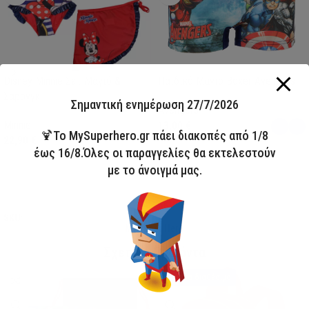
Disney Minnie Σετ Μαγιό &
Παιδικό Μαγιό Boxer Avengers
Σαρόνγκ
Σημαντική ενημέρωση 27/7/2026
Avengers
Minnie
13,00
€
🍹Το MySuperhero.gr πάει διακοπές από 1/8
22,90
€
έως 16/8.Όλες οι παραγγελίες θα εκτελεστούν
με το άνοιγμά μας.
Επιλογή
Επιλογή
SKU:
AVE23-0281
SKU:
FML358114
My Super Hero
Σχετικά Προϊόντα
Άμεσα διαθέσιμο