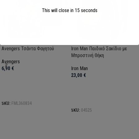
This will close in
15
seconds
Avengers Τσάντα Φαγητού
Iron Man Παιδικό Σακίδιο με
Μπροστινή Θήκη
Avengers
6,90
€
Iron Man
23,00
€
Προσθήκη στο καλάθι
Προσθήκη στο καλάθι
SKU:
FML360834
SKU:
04525