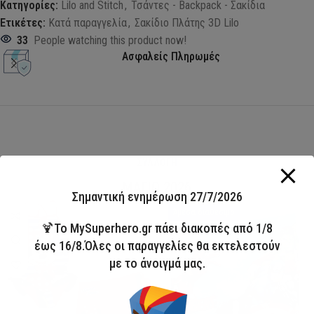
Κατηγορίες:
Lilo and Stitch
,
Τσάντες - Backpack - Σακίδια
Ετικέτες:
Κατά παραγγελία
,
Σακίδιο Πλάτης 3D Lilo
33
People watching this product now!
Ασφαλείς Πληρωμές
ΣΥΛΛΟΓΗ
ΜΑΓΙΟ 2026
Σημαντική ενημέρωση 27/7/2026
HOT
Άμεσα διαθέσιμο
🍹Το MySuperhero.gr πάει διακοπές από 1/8
έως 16/8.Όλες οι παραγγελίες θα εκτελεστούν
με το άνοιγμά μας.