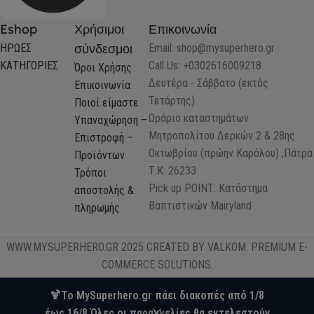
Eshop
Χρήσιμοι
Επικοινωνία
σύνδεσμοι
ΗΡΩΕΣ
Email:
shop@mysuperhero.gr
ΚΑΤΗΓΟΡΙΕΣ
Call Us: +0302616009218
Όροι Χρήσης
Δευτέρα - Σάββατο (εκτός
Επικοινωνία
Τετάρτης)
Ποιοί είμαστε
Ωράριο καταστημάτων
Υπαναχώρηση –
Μητροπολίτου Δερκών 2 & 28ης
Επιστροφή –
Οκτωβρίου (πρώην Καρόλου) ,Πάτρα
Προϊόντων
Τ.Κ. 26233
Τρόποι
Pick up POINT: Κατάστημα
αποστολής &
Βαπτιστικών Mairyland
πληρωμής
WWW.MYSUPERHERO.GR 2025 CREATED BY VALKOM. PREMIUM E-
COMMERCE SOLUTIONS.
🍹Το MySuperhero.gr πάει διακοπές από 1/8
έως 16/8.Όλες οι παραγγελίες θα εκτελεστούν