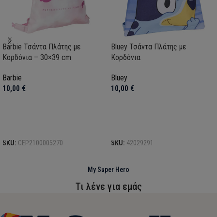
Barbie Τσάντα Πλάτης με
Bluey Τσάντα Πλάτης με
Κορδόνια – 30×39 cm
Κορδόνια
Barbie
Bluey
10,00
€
10,00
€
Προσθήκη στο καλάθι
Προσθήκη στο καλάθι
SKU:
CEP2100005270
SKU:
42029291
My Super Hero
Τι λένε για εμάς