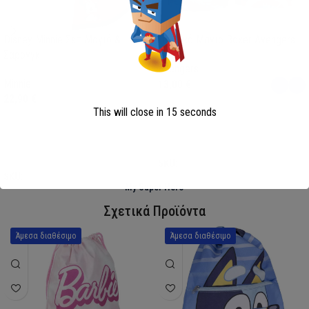
Disney Minnie Σετ Μαγιό &
Παιδικό Μαγιό Boxer Avengers
Σαρόνγκ
Avengers
Minnie
13,00
€
22,90
€
This will close in
15
seconds
Επιλογή
Επιλογή
SKU:
AVE23-0281
SKU:
FML358114
My Super Hero
Σχετικά Προϊόντα
Άμεσα διαθέσιμο
Άμεσα διαθέσιμο