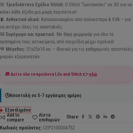
🌺
Τρισδιάστατο Σχέδιο Stitch:
Ο Stitch “ζωντανεύει” σε 3D για να
κάνει κάθε έξοδο μια μικρή περιπέτεια!
🧵
Ανθεκτικά υλικά:
Κατασκευασμένο από πολυεστέρα & EVA – για
να αντέχει όλες τις σκανταλιές.
🎒
Ευρύχωρο και πρακτικό:
Με θήκη φερμουάρ για όλα τα
αγαπημένα τους αντικείμενα, από παιχνίδια μέχρι σχολικά!
💙
Μέγεθος:
31x25x10 εκ. – Ιδανικό για τις καθημερινές αποστολές
μικρών εξερευνητών.
🎁 Δείτε όλα τα προϊόντα
Lilo and Stitch
👉
εδώ
🕒Αποστολή σε 5-7 εργάσιμες ημέρες
Εξαντλημένο
Add to
Λίστα
Share:
compare
επιθυμιών
Κωδικός προϊόντος:
CEP2100004752