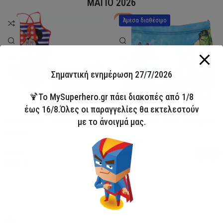
ΜΑΓΙΟ 2026
HOT
Άμεσα διαθέσιμο
Σημαντική ενημέρωση 27/7/2026
🍹Το MySuperhero.gr πάει διακοπές από 1/8
έως 16/8.Όλες οι παραγγελίες θα εκτελεστούν
με το άνοιγμά μας.
Disney Minnie Σετ Μαγιό &
Παιδικό Μαγιό Boxer Avengers
Σαρόνγκ
Avengers
Minnie
13,00
€
22,90
€
Επιλογή
Επιλογή
SKU:
AVE23-0281
SKU:
FML358114