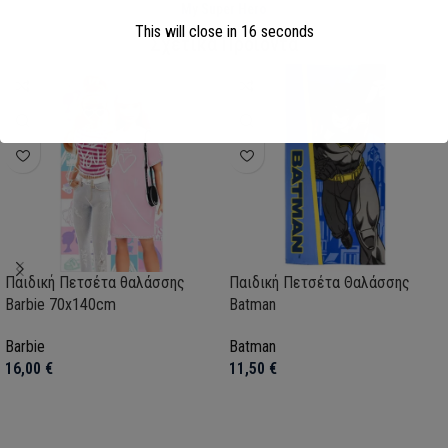
My Super Hero
This will close in
15
seconds
Σχετικά Προϊόντα
Παιδική Πετσέτα θαλάσσης
Παιδική Πετσέτα Θαλάσσης
Barbie 70x140cm
Batman
Barbie
Batman
16,00
€
11,50
€
Προσθήκη στο καλάθι
Προσθήκη στο καλάθι