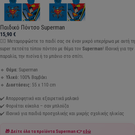
Παιδικό Πόντσο Superman
15,90
€
🦸‍♂️ Μεταμορφώστε το παιδί σας σε έναν μικρό υπερήρωα με αυτή τη
super πετσέτα τύπου πόντσο με θέμα τον
Superman
! Ιδανική για την
παραλία, την πισίνα ή το μπάνιο στο σπίτι.
🔹
Θέμα:
Superman
🔹
Υλικό:
100% Βαμβάκι
🔹
Διαστάσεις:
55 x 110 cm
✔️ Απορροφητικό και εξαιρετικά μαλακό
✔️ Φοριέται εύκολα – σαν μπλούζα
✔️ Ιδανικό για παιδιά προσχολικής και μικρής σχολικής ηλικίας
🎁 Δείτε όλα τα προϊόντα
Superman
👉
εδώ