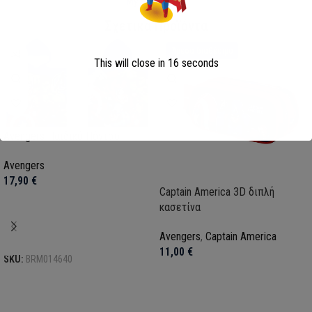
My Super Hero
Σχετικά Προϊόντα
Άμεσα διαθέσιμο
This will close in
15
seconds
Avengers Παιδικό Πόντσο
Avengers
17,90
€
Captain America 3D διπλή
κασετίνα
Προσθήκη στο καλάθι
Avengers
,
Captain America
11,00
€
SKU:
BRM014640
Προσθήκη στο καλάθι