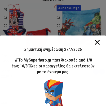
HOT
Άμεσα διαθέσιμο
Σημαντική ενημέρωση 27/7/2026
Disney Minnie Σετ Μαγιό &
Παιδικό Μαγιό Boxer Avengers
🍹Το MySuperhero.gr πάει διακοπές από 1/8
Σαρόνγκ
έως 16/8.Όλες οι παραγγελίες θα εκτελεστούν
Avengers
Minnie
13,00
€
με το άνοιγμά μας.
22,90
€
Επιλογή
Επιλογή
SKU:
AVE23-0281
SKU:
FML358114