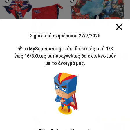
Σημαντική ενημέρωση 27/7/2026
Disney Minnie Σετ Μαγιό &
Παιδικό Μαγιό Boxer Avengers
Σαρόνγκ
🍹Το MySuperhero.gr πάει διακοπές από 1/8
Avengers
έως 16/8.Όλες οι παραγγελίες θα εκτελεστούν
Minnie
13,00
€
με το άνοιγμά μας.
22,90
€
Επιλογή
Επιλογή
SKU:
AVE23-0281
SKU:
FML358114
My Super Hero
Σχετικά Προϊόντα