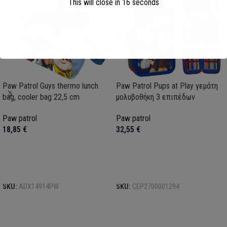
This will close in
16
seconds
Paw Patrol Guys thermo lunch
Paw Patrol Pups at Play γεμάτη
bag, cooler bag 22,5 cm
μολυβοθήκη 3 επιπέδων
Paw patrol
Paw patrol
18,85
€
32,55
€
Προσθήκη στο καλάθι
Προσθήκη στο καλάθι
SKU:
ADX14914PW
SKU:
CEP2700001294