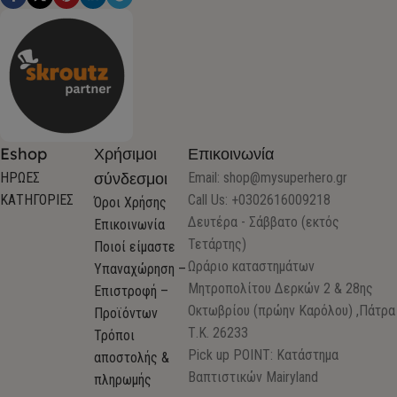
Eshop
Χρήσιμοι
Επικοινωνία
σύνδεσμοι
ΗΡΩΕΣ
Email:
shop@mysuperhero.gr
ΚΑΤΗΓΟΡΙΕΣ
Call Us: +0302616009218
Όροι Χρήσης
Δευτέρα - Σάββατο (εκτός
Επικοινωνία
Τετάρτης)
Ποιοί είμαστε
Ωράριο καταστημάτων
Υπαναχώρηση –
Μητροπολίτου Δερκών 2 & 28ης
Επιστροφή –
Οκτωβρίου (πρώην Καρόλου) ,Πάτρα
Προϊόντων
Τ.Κ. 26233
Τρόποι
Pick up POINT: Κατάστημα
αποστολής &
Βαπτιστικών Mairyland
πληρωμής