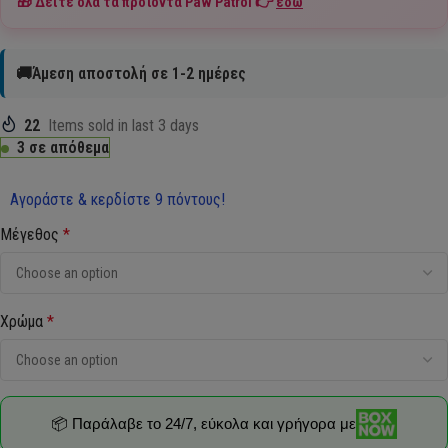
🎁 Δείτε όλα τα προϊόντα
Paw Patrol
👉
εδώ
🚚Άμεση αποστολή σε 1-2 ημέρες
22
Items sold in last 3 days
3 σε απόθεμα
Αγοράστε & κερδίστε 9 πόντους!
Μέγεθος
*
Χρώμα
*
📦 Παράλαβε το 24/7, εύκολα και γρήγορα με