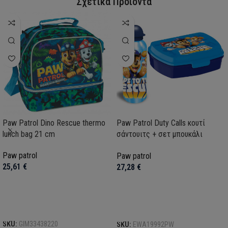
Σχετικά Προϊόντα
Paw Patrol Dino Rescue thermo
Paw Patrol Duty Calls κουτί
lunch bag 21 cm
σάντουιτς + σετ μπουκάλι
αλουμινίου
Paw patrol
Paw patrol
25,61
€
27,28
€
Προσθήκη στο καλάθι
Προσθήκη στο καλάθι
SKU:
GIM33438220
SKU:
EWA19992PW