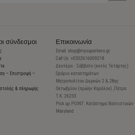
οι σύνδεσμοι
Επικοινωνία
ς
Email:
shop@mysuperhero.gr
α
Call Us: +0302616009218
στε
Δευτέρα - Σάββατο (εκτός Τετάρτης)
ση – Επιστροφή –
Ωράριο καταστημάτων
Μητροπολίτου Δερκών 2 & 28ης
στολής & πληρωμής
Οκτωβρίου (πρώην Καρόλου) ,Πάτρα
Τ.Κ. 26233
Pick up POINT: Κατάστημα Βαπτιστικών
Mairyland