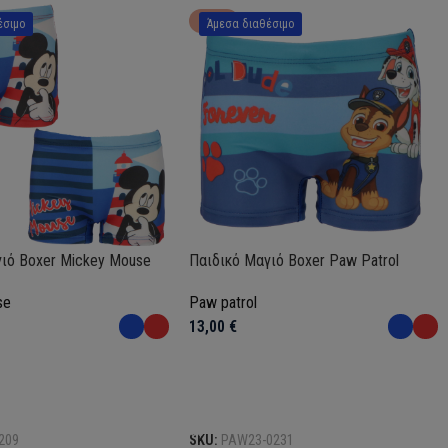
HOT
έσιμο
Άμεσα διαθέσιμο
ιό Boxer Mickey Mouse
Παιδικό Μαγιό Boxer Paw Patrol
se
Paw patrol
13,00
€
Επιλογή
209
SKU:
PAW23-0231