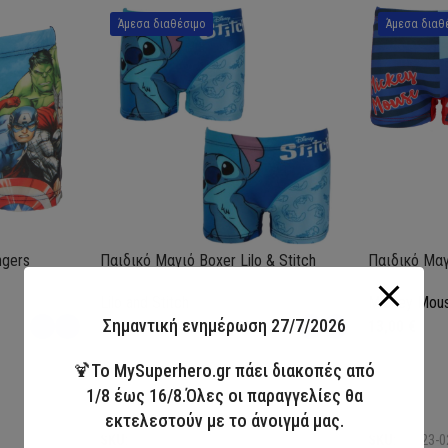
Άμεσα διαθέσιμο
Άμεσα διαθ
ngers
Παιδικό Μαγιό Boxer Lilo & Stitch
Παιδικό Μαγ
Lilo and Stitch
Mickey Mou
Σημαντική ενημέρωση 27/7/2026
13,00
€
13,00
€
🍹Το MySuperhero.gr πάει διακοπές από
1/8 έως 16/8.Όλες οι παραγγελίες θα
Επιλογή
Επιλογή
εκτελεστούν με το άνοιγμά μας.
SKU:
LIL36-0370
SKU:
MIC23-0