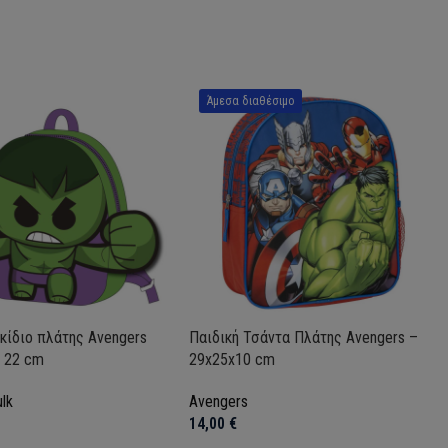
Άμεσα διαθέσιμο
κίδιο πλάτης Avengers
Παιδική Τσάντα Πλάτης Avengers –
α 22 cm
29x25x10 cm
lk
Avengers
14,00
€