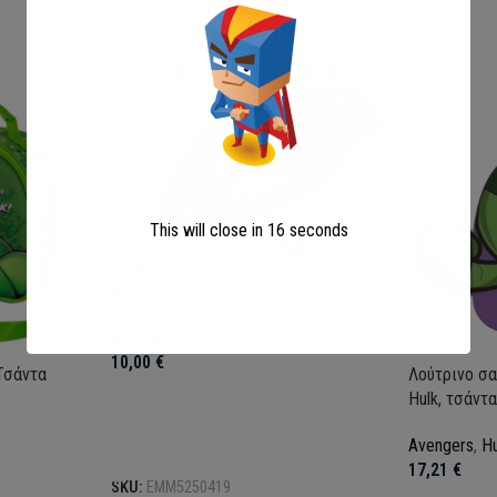
My Super Hero
Σχετικά Προϊόντα
This will close in
15
seconds
Ημιαυτόματη ομπρέλα για παιδιά
Avengers 74 εκ.
Avengers
10,00
€
Τσάντα
Λούτρινο σα
Hulk, τσάντ
Avengers
,
Hu
Προσθήκη στο καλάθι
17,21
€
SKU:
EMM5250419