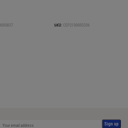
το καλάθι
Προσθήκη στο καλάθι
0005837
SKU:
CEP2100005336