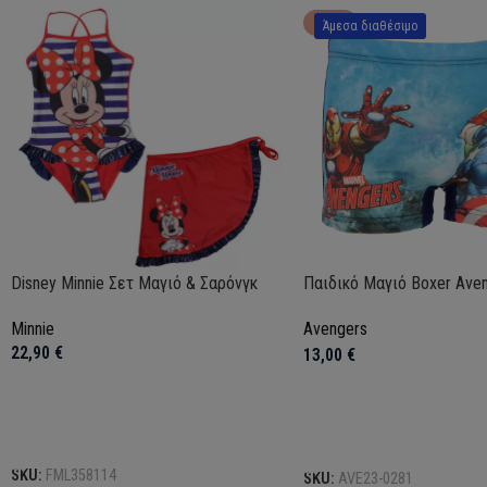
HOT
Άμεσα διαθέσιμο
Disney Minnie Σετ Μαγιό & Σαρόνγκ
Παιδικό Μαγιό Boxer Ave
Minnie
Avengers
22,90
€
13,00
€
Επιλογή
Επιλογή
SKU:
FML358114
SKU:
AVE23-0281