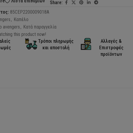
are
Λίστα επιθυμιών
Share:
ντος:
85CEP2200009018A
ngers
,
Καπέλο
ο avengers
,
Κατά παραγγελία
tching this product now!
αλείς
Τρόποι πληρωμής
Αλλαγές &
ρωμές
και αποστολή
Επιστροφές
προϊόντων