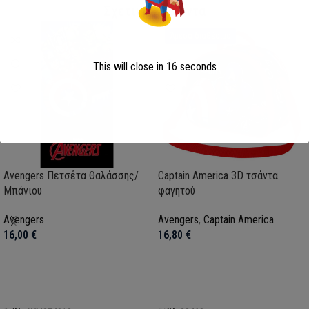
Σχετικά Προϊόντα
Άμεσα διαθέσιμο
This will close in
15
seconds
Avengers Πετσέτα Θαλάσσης/
Captain America 3D τσάντα
Μπάνιου
φαγητού
Avengers
Avengers
,
Captain America
16,00
€
16,80
€
Προσθήκη στο καλάθι
Προσθήκη στο καλάθι