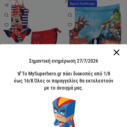
HOT
Άμεσα διαθέσιμο
Σημαντική ενημέρωση 27/7/2026
Disney Minnie Σετ Μαγιό &
Παιδικό Μαγιό Boxer Avengers
Σαρόνγκ
Avengers
🍹Το MySuperhero.gr πάει διακοπές από 1/8
Minnie
13,00
€
έως 16/8.Όλες οι παραγγελίες θα εκτελεστούν
22,90
€
με το άνοιγμά μας.
Επιλογή
Επιλογή
SKU:
AVE23-0281
SKU:
FML358114
My Super Hero