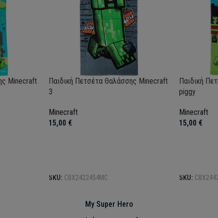
ς Minecraft
Παιδική Πετσέτα Θαλάσσης Minecraft
Παιδική Πετ
3
piggy
Minecraft
Minecraft
15,00
€
15,00
€
Προσθήκη στο καλάθι
Προσθήκη σ
SKU:
CBX2422454MC
SKU:
CBX244
My Super Hero