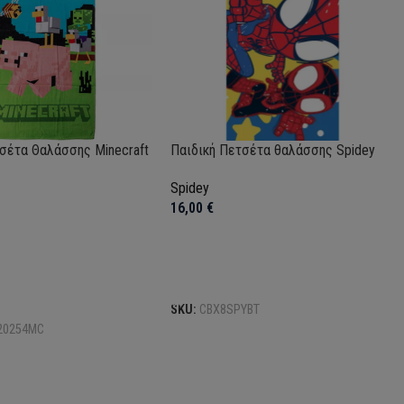
σέτα Θαλάσσης Minecraft
Παιδική Πετσέτα θαλάσσης Spidey
Spidey
16,00
€
Προσθήκη στο καλάθι
το καλάθι
SKU:
CBX8SPYBT
20254MC