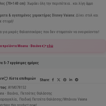
ος (70×140 cm):
Χωράει όλη την περιπέτεια… και λίγη άμμο
ατα & αγαπημένος χαρακτήρας Disney Vaiana:
Δίνει στυλ και
ε στιγμή!
α για μικρές θαλασσοκόρες που δεν σταματούν να ονειρεύονται!
τα προϊόντα
Moana - Βαιάνα
👉
εδώ
ε 5-7 εργάσιμες ημέρες
are
Λίστα επιθυμιών
Share:
ντος:
AYM078152
na - Βαιάνα
,
Πετσέτες Θαλάσσης
παραγγελία
,
Παιδική Πετσέτα Θαλάσσης/Μπάνιου Vaiana
tching this product now!