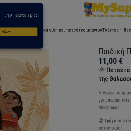
Αρχική
Ήρωες
Λευκά είδη και πετσέτες μπάνιου
Τσάντες – Bac
ης
Παιδική Πετσέτα Θαλάσσης/Μπάνιου Vaiana
Παιδική 
11,00
€
🌺
Πετσέτα 
της Θάλασσ
Η Vaiana σε προσ
για μπανάκι είτε
σύντροφος.
🏖️
Γρήγορο στέ
αστραπιαία!