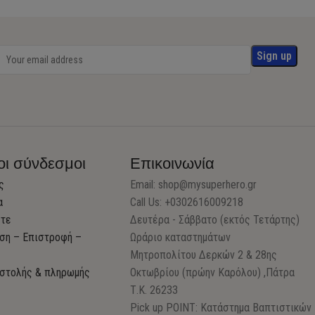
οι σύνδεσμοι
Επικοινωνία
ς
Email:
shop@mysuperhero.gr
α
Call Us: +0302616009218
στε
Δευτέρα - Σάββατο (εκτός Τετάρτης)
ση – Επιστροφή –
Ωράριο καταστημάτων
Μητροπολίτου Δερκών 2 & 28ης
στολής & πληρωμής
Οκτωβρίου (πρώην Καρόλου) ,Πάτρα
Τ.Κ. 26233
Pick up POINT: Κατάστημα Βαπτιστικών