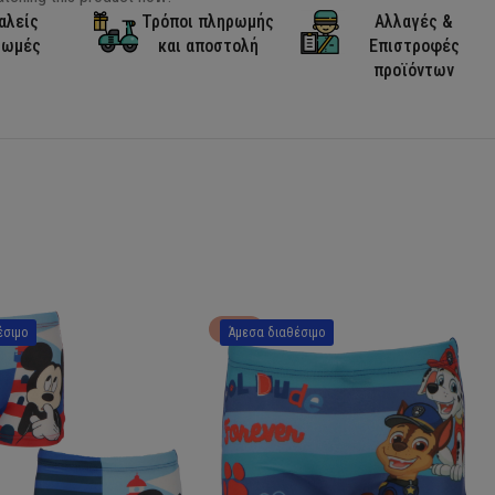
αλείς
Τρόποι πληρωμής
Αλλαγές &
ρωμές
και αποστολή
Επιστροφές
προϊόντων
HOT
έσιμο
Άμεσα διαθέσιμο