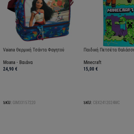
Vaiana Θερμική Τσάντα Φαγητού
Παιδική Πετσέτα Θαλάσση
Moana - Βαιάνα
Minecraft
24,90
€
15,00
€
Προσθήκη στο καλάθι
Προσθήκη στο καλάθι
SKU:
GIM33157220
SKU:
CBX2412024MC