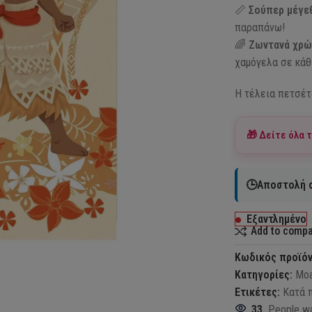
📏
Σούπερ μέγεθ
παραπάνω!
🌈
Ζωντανά χρώμ
χαμόγελα σε κάθ
Η τέλεια πετσέτ
🎁 Δείτε όλα 
🕒Αποστολή σ
Εξαντλημένο
Add to comp
Κωδικός προϊό
Κατηγορίες:
Moa
Ετικέτες:
Κατά 
33
People wa