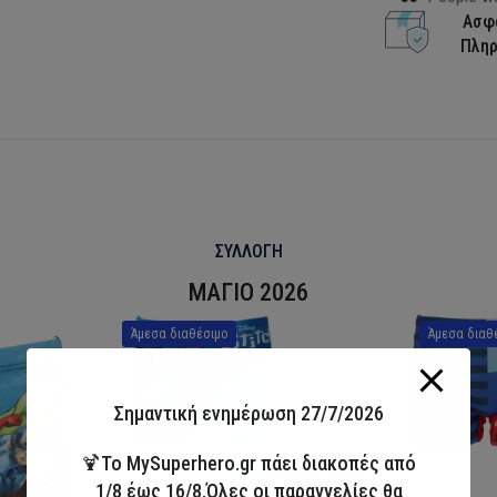
Ασφ
Πλη
ΣΥΛΛΟΓΗ
ΜΑΓΙΟ 2026
Άμεσα διαθέσιμο
Άμεσα διαθ
Σημαντική ενημέρωση 27/7/2026
🍹Το MySuperhero.gr πάει διακοπές από
1/8 έως 16/8.Όλες οι παραγγελίες θα