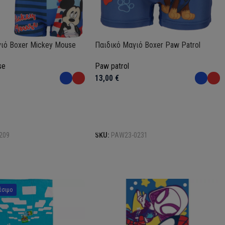
ιό Boxer Mickey Mouse
Παιδικό Μαγιό Boxer Paw Patrol
se
Paw patrol
13,00
€
Επιλογή
209
SKU:
PAW23-0231
έσιμο