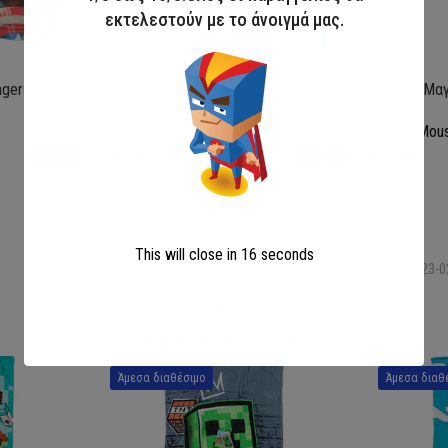
εκτελεστούν με το άνοιγμά μας.
ngers
Παιδικό Μαγιό Boxer Lilo & Stitch
Παιδικό Μαγ
Lilo and Stitch
Mickey Mou
13,00
€
13,00
€
Επιλογή
Επιλογή
This will close in
15
seconds
SKU:
LIL36-0370
SKU:
MIC23-0
My Super Hero
Σχετικά Προϊόντα
Άμεσα διαθέσιμο
Άμεσα διαθ