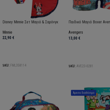
Disney Minnie Σετ Μαγιό & Σαρόνγκ
Παιδικό Μαγιό Boxer Ave
Minnie
Avengers
22,90
€
13,00
€
Επιλογή
Επιλογή
SKU:
FML358114
SKU:
AVE23-0281
Άμεσα διαθέσιμο