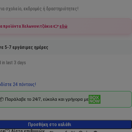
για σχολείο, εκδρομές ή δραστηριότητες!
τα προϊόντα
Χελωνονιτζάκια
👉
εδώ
ε 5-7 εργάσιμες ημέρες
 in last 3 days
δίστε 24 πόντους!
📦 Παράλαβε το 24/7, εύκολα και γρήγορα με
Προσθήκη στο καλάθι
are
Λίστα επιθυμιών