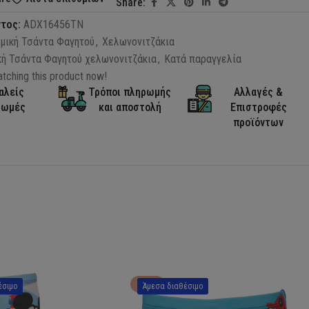
Share:
ντος:
ADX16456TN
μική Τσάντα Φαγητού
,
Χελωνονιτζάκια
κή Τσάντα Φαγητού χελωνονιτζάκια
,
Κατά παραγγελία
tching this product now!
αλείς
Τρόποι πληρωμής
Αλλαγές &
ρωμές
και αποστολή
Επιστροφές
προϊόντων
HOT
έσιμο
Άμεσα διαθέσιμο