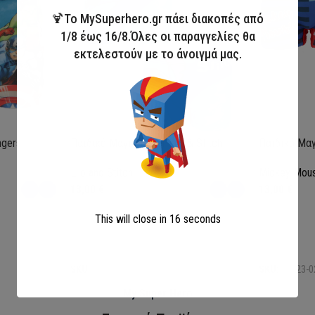
🍹Το MySuperhero.gr πάει διακοπές από
1/8 έως 16/8.Όλες οι παραγγελίες θα
εκτελεστούν με το άνοιγμά μας.
ngers
Παιδικό Μαγιό Boxer Lilo & Stitch
Παιδικό Μαγ
Lilo and Stitch
Mickey Mou
13,00
€
13,00
€
This will close in
15
seconds
Επιλογή
Επιλογή
SKU:
LIL36-0370
SKU:
MIC23-0
My Super Hero