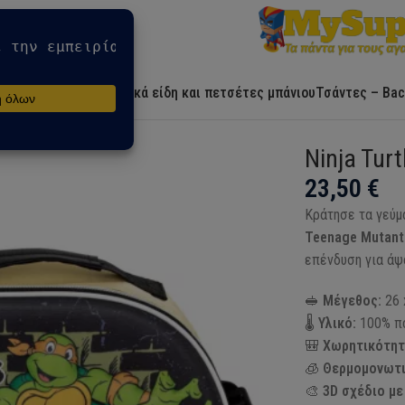
Αρχική
Ήρωες
Λευκά είδη και πετσέτες μπάνιου
Τσάντες – Bac
σάντα Φαγητού
Ninja Tur
23,50
€
Κράτησε τα γεύμ
Teenage Mutant 
επένδυση για άψ
🥪
Μέγεθος:
26 
🌡️
Υλικό:
100% πο
🎒
Χωρητικότητ
🧊
Θερμομονωτι
🎨
3D σχέδιο με