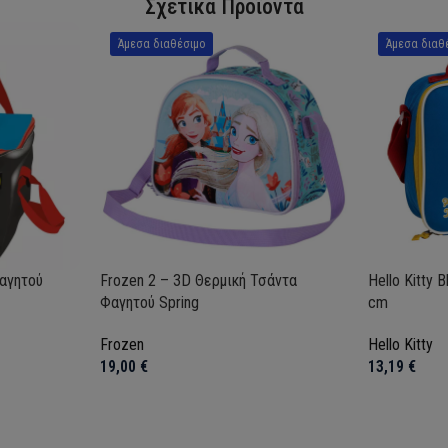
Σχετικά Προϊόντα
Άμεσα διαθέσιμο
Άμεσα διαθ
αγητού
Frozen 2 – 3D Θερμική Τσάντα
Hello Kitty 
Φαγητού Spring
cm
Frozen
Hello Kitty
19,00
€
13,19
€
Προσθήκη στο καλάθι
Προσθήκη σ