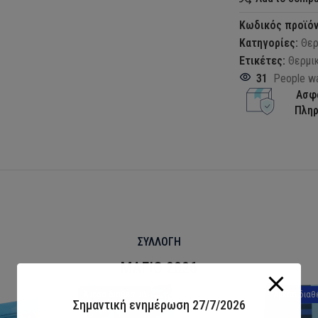
Κωδικός προϊό
Κατηγορίες:
Θερ
Ετικέτες:
Θερμι
31
People wa
Ασφ
Πλη
ΣΥΛΛΟΓΗ
ΜΑΓΙΟ 2026
Άμεσα διαθέσιμο
Άμεσα διαθ
Σημαντική ενημέρωση 27/7/2026