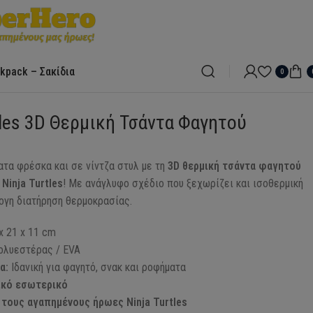
kpack – Σακίδια
0
tles 3D Θερμική Τσάντα Φαγητού
ατα φρέσκα και σε νίντζα στυλ με τη
3D θερμική τσάντα φαγητού
Ninja Turtles
! Με ανάγλυφο σχέδιο που ξεχωρίζει και ισοθερμική
ογη διατήρηση θερμοκρασίας.
x 21 x 11 cm
λυεστέρας / EVA
α:
Ιδανική για φαγητό, σνακ και ροφήματα
κό εσωτερικό
 τους αγαπημένους ήρωες Ninja Turtles