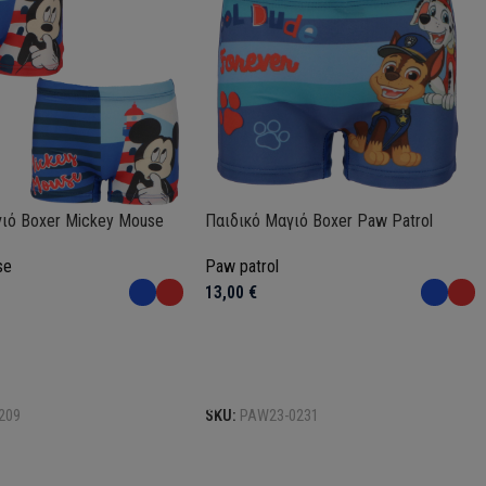
ιό Boxer Mickey Mouse
Παιδικό Μαγιό Boxer Paw Patrol
se
Paw patrol
13,00
€
Επιλογή
209
SKU:
PAW23-0231