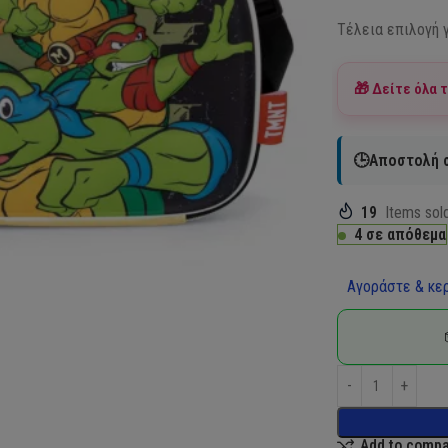
Τέλεια επιλογή 
🎁 Δείτε όλα 
🕒Αποστολή σ
19
Items sold
4 σε απόθεμα
Αγοράστε & κερ
Add to comp