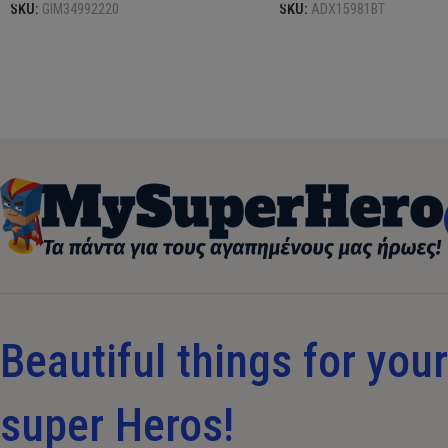
SKU:
GIM34992220
SKU:
ADX15981BT
Beautiful things for your 
super Heros!