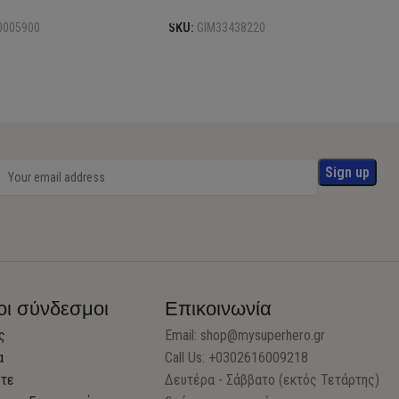
0005900
SKU:
GIM33438220
οι σύνδεσμοι
Επικοινωνία
ς
Email:
shop@mysuperhero.gr
α
Call Us: +0302616009218
στε
Δευτέρα - Σάββατο (εκτός Τετάρτης)