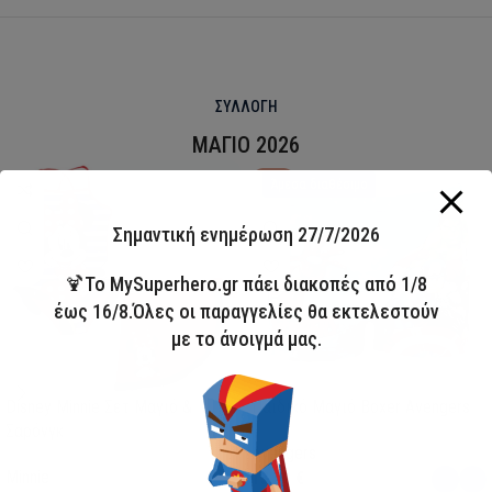
ΣΥΛΛΟΓΗ
ΜΑΓΙΟ 2026
HOT
Άμεσα διαθέσιμο
Σημαντική ενημέρωση 27/7/2026
🍹Το MySuperhero.gr πάει διακοπές από 1/8
έως 16/8.Όλες οι παραγγελίες θα εκτελεστούν
με το άνοιγμά μας.
Disney Minnie Σετ Μαγιό &
Παιδικό Μαγιό Boxer Avengers
Σαρόνγκ
Avengers
Minnie
13,00
€