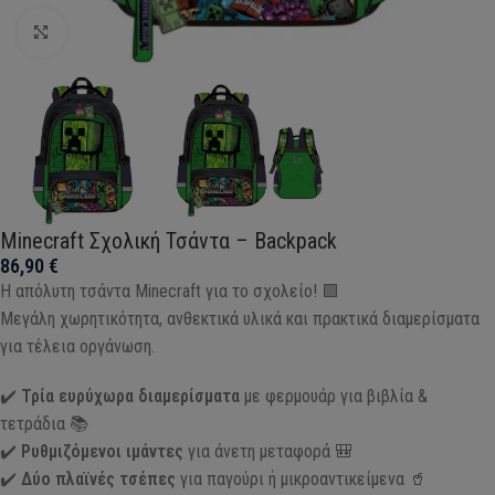
Click to enlarge
Minecraft Σχολική Τσάντα – Backpack
86,90
€
Η απόλυτη τσάντα Minecraft για το σχολείο! 🟩
Μεγάλη χωρητικότητα, ανθεκτικά υλικά και πρακτικά διαμερίσματα
για τέλεια οργάνωση.
✔️
Τρία ευρύχωρα διαμερίσματα
με φερμουάρ για βιβλία &
τετράδια 📚
✔️
Ρυθμιζόμενοι ιμάντες
για άνετη μεταφορά 🎒
✔️
Δύο πλαϊνές τσέπες
για παγούρι ή μικροαντικείμενα 🥤