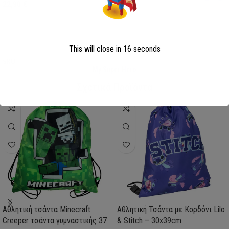
22,90
€
Επιλογή
Επιλογή
This will close in
15
seconds
SKU:
AVE23-0281
SKU:
FML358114
My Super Hero
Σχετικά Προϊόντα
Αθλητική τσάντα Minecraft
Αθλητική Τσάντα με Κορδόνι Lilo
Creeper τσάντα γυμναστικής 37
& Stitch – 30x39cm