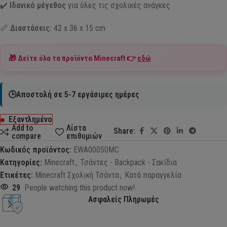
✔️
Ιδανικό μέγεθος
για όλες τις σχολικές ανάγκες
📏
Διαστάσεις:
42 x 36 x 15 cm
🎁 Δείτε όλα τα προϊόντα
Minecraft
👉
εδώ
🕒Αποστολή σε 5-7 εργάσιμες ημέρες
Εξαντλημένο
Add to
Λίστα
Share:
compare
επιθυμιών
Κωδικός προϊόντος:
EWA00050MC
Κατηγορίες:
Minecraft
,
Τσάντες - Backpack - Σακίδια
Ετικέτες:
Minecraft Σχολική Τσάντα
,
Κατά παραγγελία
29
People watching this product now!
Ασφαλείς Πληρωμές