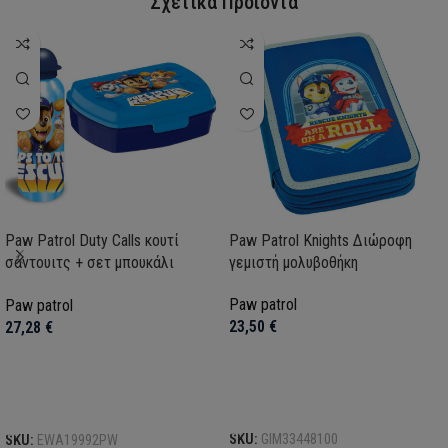
Σχετικά Προϊόντα
Paw Patrol Duty Calls κουτί
Paw Patrol Knights Διώροφη
σάντουιτς + σετ μπουκάλι
γεμιστή μολυβοθήκη
αλουμινίου
Paw patrol
Paw patrol
23,50
€
27,28
€
Προσθήκη στο καλάθι
Προσθήκη στο καλάθι
SKU:
GIM33448100
SKU:
EWA19992PW