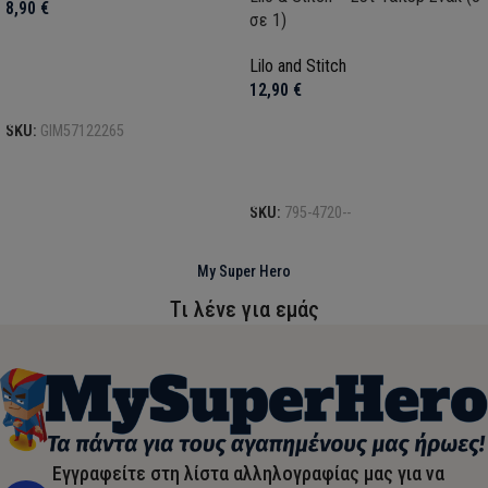
8,90
€
σε 1)
Lilo and Stitch
12,90
€
Προσθήκη στο καλάθι
SKU:
GIM57122265
Προσθήκη στο καλάθι
SKU:
795-4720--
My Super Hero
Τι λένε για εμάς
Εγγραφείτε στη λίστα αλληλογραφίας μας για να