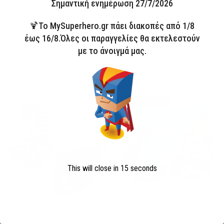
Σημαντική ενημέρωση 27/7/2026
🍹Το MySuperhero.gr πάει διακοπές από 1/8
έως 16/8.Όλες οι παραγγελίες θα εκτελεστούν
με το άνοιγμά μας.
ΣΥΛΛΟΓΗ
ΜΑΓΙΟ 2026
HOT
Άμεσα διαθέσιμο
This will close in
15
seconds
Disney Minnie Σετ Μαγιό &
Παιδικό Μαγιό Boxer Avengers
Σαρόνγκ
Avengers