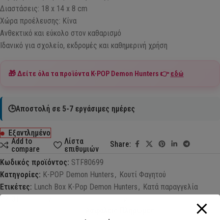
Διαστάσεις: 18 x 14 x 8 cm
Χώρα προέλευσης: Κίνα
Ανθεκτικό και εύκολο στον καθαρισμό
Ιδανικό για σχολείο, εκδρομές και καθημερινή χρήση
🎁 Δείτε όλα τα προϊόντα
K-POP Demon Hunters
👉
εδώ
🕒Αποστολή σε 5-7 εργάσιμες ημέρες
Εξαντλημένο
Add to
Λίστα
Share:
compare
επιθυμιών
Κωδικός προϊόντος:
STF80699
Κατηγορίες:
K-POP Demon Hunters
,
Κουτί Φαγητού
Ετικέτες:
Lunch Box K-Pop Demon Hunters
,
Κατά παραγγελία
31
People watching this product now!
Ασφαλείς Πληρωμές