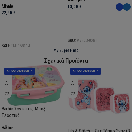
Minnie
13,00
€
22,90
€
Επιλογή
Επιλογή
SKU:
AVE23-0281
SKU:
FML358114
My Super Hero
Σχετικά Προϊόντα
Άμεσα διαθέσιμο
Άμεσα διαθέσιμο
Barbie Σάντουιτς Μποξ
Πλαστικό
Barbie
Lilo & Stitch – Σετ Τάπερ Σνακ (3