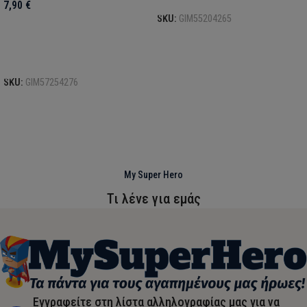
7,90
€
SKU:
GIM55204265
Προσθήκη στο καλάθι
SKU:
GIM57254276
My Super Hero
Τι λένε για εμάς
Εγγραφείτε στη λίστα αλληλογραφίας μας για να