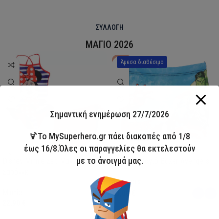
ΣΥΛΛΟΓΗ
ΜΑΓΙΟ 2026
HOT
Άμεσα διαθέσιμο
Σημαντική ενημέρωση 27/7/2026
🍹Το MySuperhero.gr πάει διακοπές από 1/8
έως 16/8.Όλες οι παραγγελίες θα εκτελεστούν
με το άνοιγμά μας.
Disney Minnie Σετ Μαγιό &
Παιδικό Μαγιό Boxer Avengers
Σαρόνγκ
Avengers
Minnie
13,00
€
22,90
€