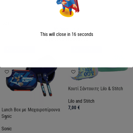
Επιλογή
Επιλογή
SKU:
AVE23-0281
SKU:
FML358114
My Super Hero
This will close in
15
seconds
Σχετικά Προϊόντα
Άμεσα διαθέσιμο
Άμεσα διαθέσιμο
Κουτί Σάντουιτς Lilo & Stitch
Lilo and Stitch
7,00
€
Lunch Box με Μαχαιροπίρουνα
Sonic
Sonic
Προσθήκη στο καλάθι